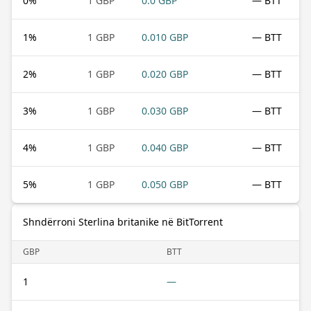
0
%
1 GBP
0.0 GBP
— BTT
1
%
1 GBP
0.010 GBP
— BTT
2
%
1 GBP
0.020 GBP
— BTT
3
%
1 GBP
0.030 GBP
— BTT
4
%
1 GBP
0.040 GBP
— BTT
5
%
1 GBP
0.050 GBP
— BTT
Shndërroni Sterlina britanike në BitTorrent
GBP
BTT
1
—