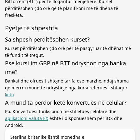
BitTorrent (BTT) për të llogaritur menjëherë. Kurset
përditësohen çdo orë që të planifikoni me të dhëna të
freskëta.
Pyetje të shpeshta
Sa shpesh përditësohen kurset?
Kurset përditësohen çdo orë për të pasqyruar të dhënat më
të fundit të tregut.
Pse kursi im GBP në BTT ndryshon nga banka
ime?
Bankat dhe ofruesit shtojnë tarifa ose marzhe, ndaj shuma
që merrni mund të ndryshojë nga kursi referues i shfaqur
këtu
.
A mund ta përdor këtë konvertues në celular?
Po. Konvertuesi funksionon në shfletues celularë dhe
aplikacioni Valuta EX
është i disponueshëm për iOS dhe
Android.
Sterlina britanike është monedha e