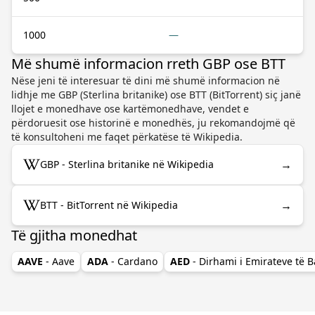
1000
—
Më shumë informacion rreth GBP ose BTT
Nëse jeni të interesuar të dini më shumë informacion në
lidhje me GBP (Sterlina britanike) ose BTT (BitTorrent) siç janë
llojet e monedhave ose kartëmonedhave, vendet e
përdoruesit ose historinë e monedhës, ju rekomandojmë që
të konsultoheni me faqet përkatëse të Wikipedia.
→
GBP - Sterlina britanike në Wikipedia
→
BTT - BitTorrent në Wikipedia
Të gjitha monedhat
AAVE
- Aave
ADA
- Cardano
AED
- Dirhami i Emirateve të 