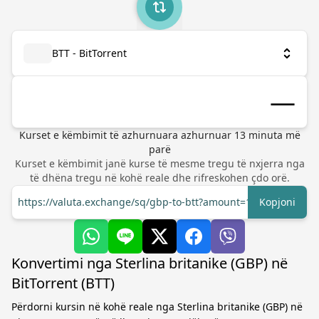
BTT - BitTorrent
Kurset e këmbimit të azhurnuara
azhurnuar
13
minuta më
parë
Kurset e këmbimit janë kurse të mesme tregu të nxjerra nga
të dhëna tregu në kohë reale dhe rifreskohen çdo orë.
https://valuta.exchange/sq/gbp-to-btt?amount=1
Kopjoni
Konvertimi nga Sterlina britanike (GBP) në
BitTorrent (BTT)
Përdorni kursin në kohë reale nga Sterlina britanike (GBP) në