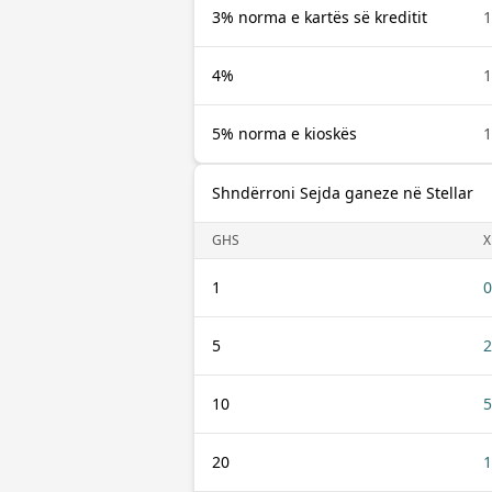
3% norma e kartës së kreditit
1
4%
1
5% norma e kioskës
1
Shndërroni Sejda ganeze në Stellar
GHS
X
1
0
5
2
10
5
20
1