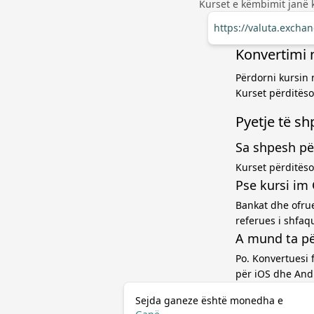
Kurset e këmbimit janë 
https://valuta.exch
Konvertimi 
Përdorni kursin 
Kurset përditëso
Pyetje të s
Sa shpesh pë
Kurset përditëso
Pse kursi im
Bankat dhe ofru
referues i shfaq
A mund ta pë
Po. Konvertuesi 
për iOS dhe And
Sejda ganeze është monedha e