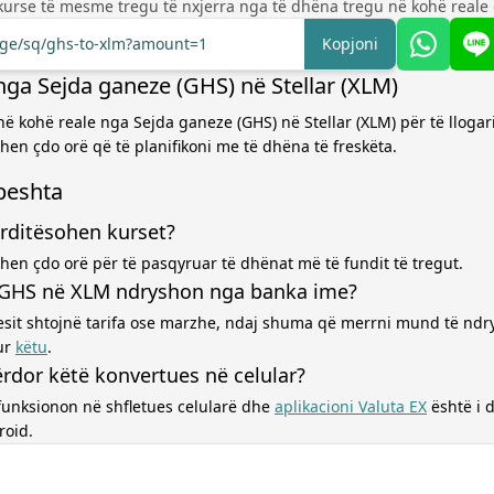
kurse të mesme tregu të nxjerra nga të dhëna tregu në kohë reale 
ange/sq/ghs-to-xlm?amount=1
Kopjoni
nga Sejda ganeze (GHS) në Stellar (XLM)
në kohë reale nga Sejda ganeze (GHS) në Stellar (XLM) për të lloga
hen çdo orë që të planifikoni me të dhëna të freskëta.
hpeshta
rditësohen kurset?
hen çdo orë për të pasqyruar të dhënat më të fundit të tregut.
 GHS në XLM ndryshon nga banka ime?
esit shtojnë tarifa ose marzhe, ndaj shuma që merrni mund të ndr
ur
këtu
.
rdor këtë konvertues në celular?
funksionon në shfletues celularë dhe
aplikacioni Valuta EX
është i
roid.