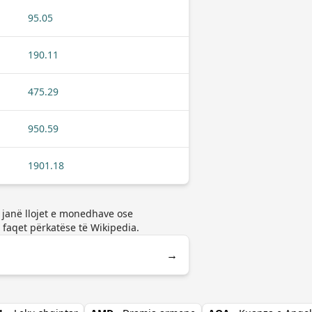
95.05
190.11
475.29
950.59
1901.18
ç janë llojet e monedhave ose
faqet përkatëse të Wikipedia.
→