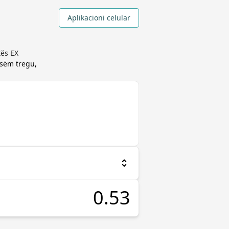
Aplikacioni celular
tës EX
esëm tregu,