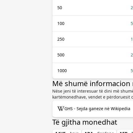
50
2
100
5
250
1
500
2
1000
5
Më shumë informacion 
Nëse jeni të interesuar të dini më shumë
kartëmonedhave, vendet e përdoruesit o
GHS - Sejda ganeze në Wikipedia
Të gjitha monedhat