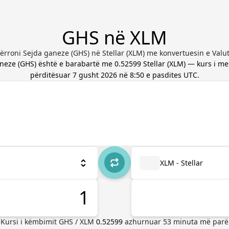
GHS në XLM
rroni Sejda ganeze (GHS) në Stellar (XLM) me konvertuesin e Valu
aneze
(
GHS
) është e barabartë me
0.52599
Stellar
(
XLM
) — kurs i m
përditësuar
7 gusht 2026 në 8:50 e pasdites UTC
.
XLM - Stellar
Kursi i këmbimit
GHS
/
XLM
0.52599
azhurnuar
53
minuta më parë