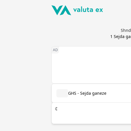
Shndë
1
Sejda g
GHS - Sejda ganeze
₵