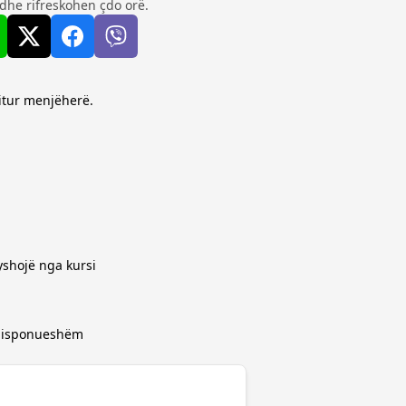
dhe rifreskohen çdo orë.
ritur menjëherë.
yshojë nga kursi
 disponueshëm