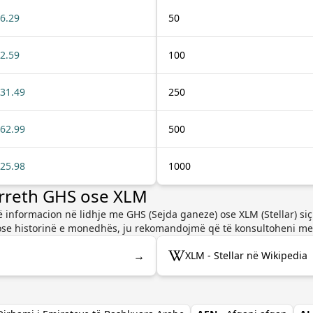
6.29
50
2.59
100
31.49
250
62.99
500
25.98
1000
rreth GHS ose XLM
 informacion në lidhje me GHS (Sejda ganeze) ose XLM (Stellar) si
se historinë e monedhës, ju rekomandojmë që të konsultoheni me 
→
XLM - Stellar në Wikipedia