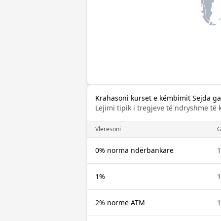
Krahasoni kurset e këmbimit Sejda ga
Lejimi tipik i tregjeve të ndryshme të
Vlerësoni
0% norma ndërbankare
1
1%
1
2% normë ATM
1