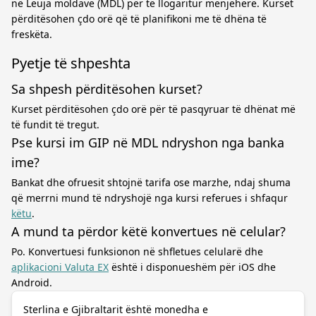
në Leuja moldave (MDL) për të llogaritur menjëherë. Kurset
përditësohen çdo orë që të planifikoni me të dhëna të
freskëta.
Pyetje të shpeshta
Sa shpesh përditësohen kurset?
Kurset përditësohen çdo orë për të pasqyruar të dhënat më
të fundit të tregut.
Pse kursi im GIP në MDL ndryshon nga banka
ime?
Bankat dhe ofruesit shtojnë tarifa ose marzhe, ndaj shuma
që merrni mund të ndryshojë nga kursi referues i shfaqur
këtu
.
A mund ta përdor këtë konvertues në celular?
Po. Konvertuesi funksionon në shfletues celularë dhe
aplikacioni Valuta EX
është i disponueshëm për iOS dhe
Android.
Sterlina e Gjibraltarit është monedha e