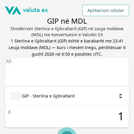
Aplikacioni celular
GIP në MDL
Shndërroni Sterlina e Gjibraltarit (GIP) në Leuja moldave
(MDL) me konvertuesin e Valutës EX
1
Sterlina e Gjibraltarit
(
GIP
) është e barabartë me
23.41
Leuja moldave
(
MDL
) — kurs i mesëm tregu, përditësuar
6
gusht 2026 në 6:50 e pasdites UTC
.
GIP - Sterlina e Gjibraltarit
£