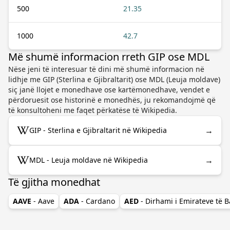
500
21.35
1000
42.7
Më shumë informacion rreth GIP ose MDL
Nëse jeni të interesuar të dini më shumë informacion në
lidhje me GIP (Sterlina e Gjibraltarit) ose MDL (Leuja moldave)
siç janë llojet e monedhave ose kartëmonedhave, vendet e
përdoruesit ose historinë e monedhës, ju rekomandojmë që
të konsultoheni me faqet përkatëse të Wikipedia.
→
GIP - Sterlina e Gjibraltarit në Wikipedia
→
MDL - Leuja moldave në Wikipedia
Të gjitha monedhat
AAVE
- Aave
ADA
- Cardano
AED
- Dirhami i Emirateve të 