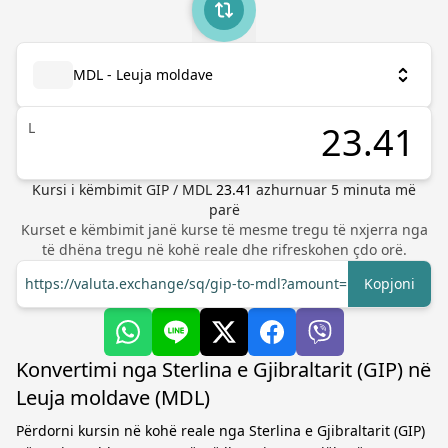
MDL - Leuja moldave
L
Kursi i këmbimit
GIP
/
MDL
23.41
azhurnuar
5
minuta më
parë
Kurset e këmbimit janë kurse të mesme tregu të nxjerra nga
të dhëna tregu në kohë reale dhe rifreskohen çdo orë.
https://valuta.exchange/sq/gip-to-mdl?amount=1
Kopjoni
Konvertimi nga Sterlina e Gjibraltarit (GIP) në
Leuja moldave (MDL)
Përdorni kursin në kohë reale nga Sterlina e Gjibraltarit (GIP)