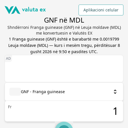
Aplikacioni celular
GNF në MDL
Shndërroni Franga guinease (GNF) në Leuja moldave (MDL)
me konvertuesin e Valutës EX
1
Franga guinease
(
GNF
) është e barabartë me
0.0019799
Leuja moldave
(
MDL
) — kurs i mesëm tregu, përditësuar
8
gusht 2026 në 9:50 e pasdites UTC
.
GNF - Franga guinease
Fr