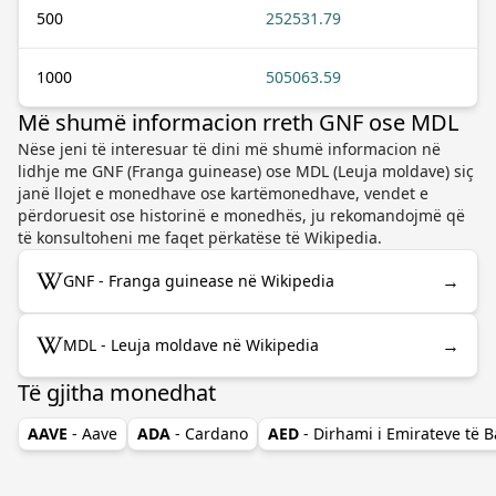
500
252531.79
1000
505063.59
Më shumë informacion rreth GNF ose MDL
Nëse jeni të interesuar të dini më shumë informacion në
lidhje me GNF (Franga guinease) ose MDL (Leuja moldave) siç
janë llojet e monedhave ose kartëmonedhave, vendet e
përdoruesit ose historinë e monedhës, ju rekomandojmë që
të konsultoheni me faqet përkatëse të Wikipedia.
→
GNF - Franga guinease në Wikipedia
→
MDL - Leuja moldave në Wikipedia
Të gjitha monedhat
AAVE
- Aave
ADA
- Cardano
AED
- Dirhami i Emirateve të 