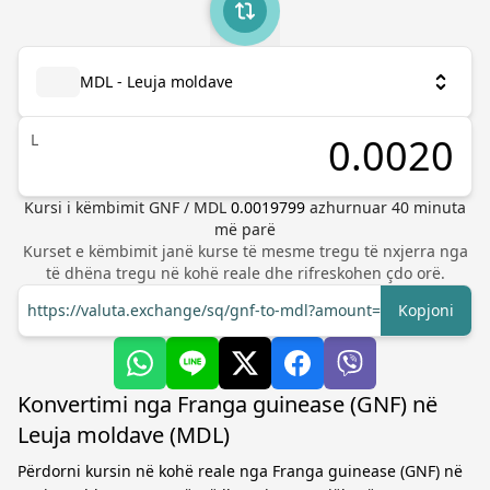
MDL - Leuja moldave
L
Kursi i këmbimit
GNF
/
MDL
0.0019799
azhurnuar
40
minuta
më parë
Kurset e këmbimit janë kurse të mesme tregu të nxjerra nga
të dhëna tregu në kohë reale dhe rifreskohen çdo orë.
https://valuta.exchange/sq/gnf-to-mdl?amount=1
Kopjoni
Konvertimi nga Franga guinease (GNF) në
Leuja moldave (MDL)
Përdorni kursin në kohë reale nga Franga guinease (GNF) në