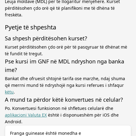
Leuja moldave (MDL) për të llogaritur menjëherë. Kurset
përditësohen çdo orë që të planifikoni me të dhëna të
freskëta.
Pyetje të shpeshta
Sa shpesh përditësohen kurset?
Kurset përditësohen çdo orë për të pasqyruar të dhënat më
të fundit të tregut.
Pse kursi im GNF në MDL ndryshon nga banka
ime?
Bankat dhe ofruesit shtojnë tarifa ose marzhe, ndaj shuma
që merrni mund të ndryshojë nga kursi referues i shfaqur
këtu
.
A mund ta përdor këtë konvertues në celular?
Po. Konvertuesi funksionon në shfletues celularë dhe
aplikacioni Valuta EX
është i disponueshëm për iOS dhe
Android.
Franga guinease është monedha e