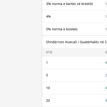
3% norma e kartës së kreditit
4%
5% norma e kioskës
Shndërroni Kuecali i Guatemalës në 
GTQ
1
4
5
2
10
4
20
9