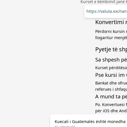
Kurset e këmbimit janë 
https://valuta.exch
Konvertimi 
Përdorni kursin 
llogaritur menjë
Pyetje të s
Sa shpesh pë
Kurset përditëso
Pse kursi im
Bankat dhe ofru
referues i shfaq
A mund ta pë
Po. Konvertuesi 
për iOS dhe And
Kuecali i Guatemalës është monedha 