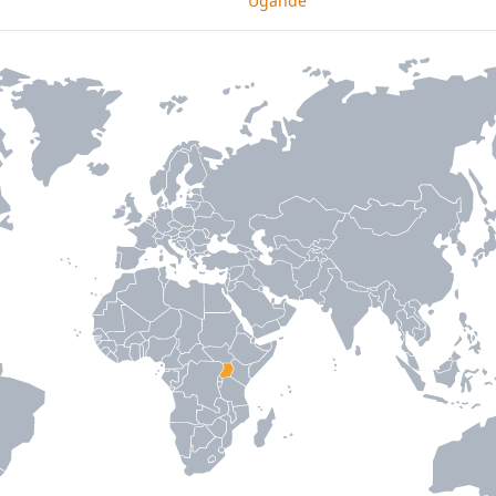
Ugandë