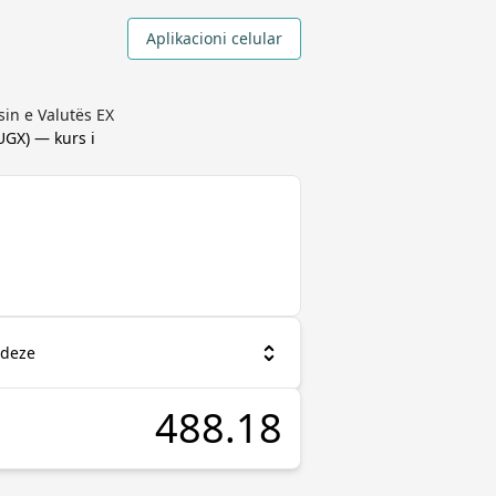
Aplikacioni celular
in e Valutës EX
UGX
) — kurs i
ndeze