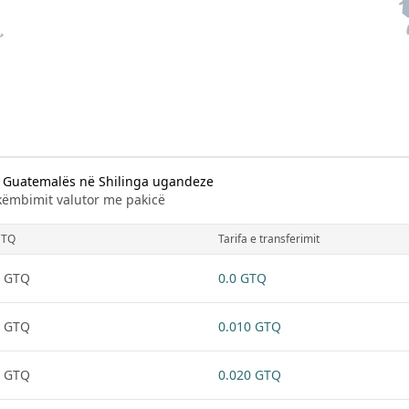
 i Guatemalës në Shilinga ugandeze
 këmbimit valutor me pakicë
GTQ
Tarifa e transferimit
1 GTQ
0.0 GTQ
1 GTQ
0.010 GTQ
1 GTQ
0.020 GTQ