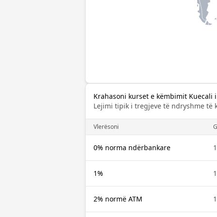
Krahasoni kurset e këmbimit Kuecali
Lejimi tipik i tregjeve të ndryshme të
Vlerësoni
0% norma ndërbankare
1%
2% normë ATM