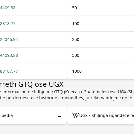
4409.38
50
8818.77
100
22046.94
250
44093.88
500
88187.77
1000
rreth GTQ ose UGX
 informacion në lidhje me GTQ (Kuecali i Guatemalës) ose UGX (Shil
e përdoruesit ose historinë e monedhës, ju rekomandojmë që të k
→
kipedia
UGX - Shilinga ugandeze n