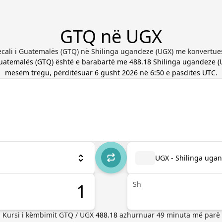
GTQ në UGX
cali i Guatemalës (GTQ) në Shilinga ugandeze (UGX) me konvertues
Guatemalës
(
GTQ
) është e barabartë me
488.18
Shilinga ugandeze
(
mesëm tregu, përditësuar
6 gusht 2026 në 6:50 e pasdites UTC
.
UGX - Shilinga uga
Sh
Kursi i këmbimit
GTQ
/
UGX
488.18
azhurnuar
49
minuta më parë