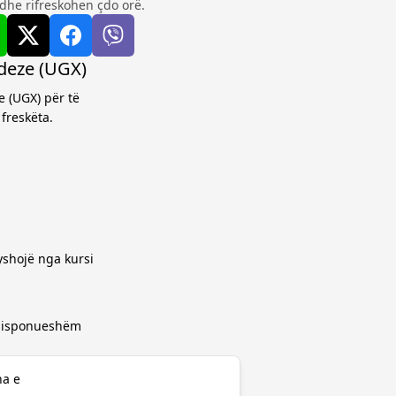
dhe rifreskohen çdo orë.
ndeze (UGX)
e (UGX) për të
freskëta.
yshojë nga kursi
 disponueshëm
ha e