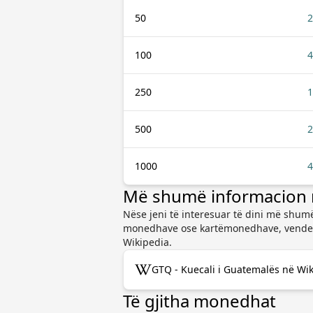
50
2
100
4
250
1
500
2
1000
4
Më shumë informacion 
Nëse jeni të interesuar të dini më shumë
monedhave ose kartëmonedhave, vendet 
Wikipedia.
GTQ - Kuecali i Guatemalës në Wi
Të gjitha monedhat