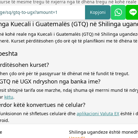
kurse të mesme tregu të nxjerra nga të dhëna tregu në kohë reale 
ange/sq/gtq-to-ugx?amount=1
Kopjoni
nga Kuecali i Guatemalës (GTQ) në Shilinga uga
në kohë reale nga Kuecali i Guatemalës (GTQ) në Shilinga ugandez
herë. Kurset përditësohen çdo orë që të planifikoni me të dhëna të 
hpeshta
rditësohen kurset?
hen çdo orë për të pasqyruar të dhënat më të fundit të tregut.
 GTQ në UGX ndryshon nga banka ime?
esit shtojnë tarifa ose marzhe, ndaj shuma që merrni mund të ndr
ur
këtu
.
rdor këtë konvertues në celular?
funksionon në shfletues celularë dhe
aplikacioni Valuta EX
është i
roid.
e
Shilinga ugandeze është moned