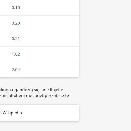
0.10
0.20
0.51
1.02
2.04
inga ugandeze) siç janë llojet e
onsultoheni me faqet përkatëse të
→
ë Wikipedia