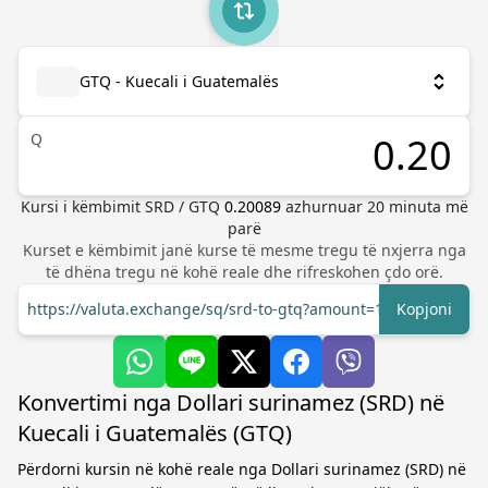
GTQ - Kuecali i Guatemalës
Q
Kursi i këmbimit
SRD
/
GTQ
0.20089
azhurnuar
20
minuta më
parë
Kurset e këmbimit janë kurse të mesme tregu të nxjerra nga
të dhëna tregu në kohë reale dhe rifreskohen çdo orë.
https://valuta.exchange/sq/srd-to-gtq?amount=1
Kopjoni
Konvertimi nga Dollari surinamez (SRD) në
Kuecali i Guatemalës (GTQ)
Përdorni kursin në kohë reale nga Dollari surinamez (SRD) në