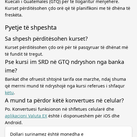
Kuecali i Guatemalës (GTQ) për të llogaritur menjëherë.
Kurset përditësohen çdo orë që të planifikoni me të dhëna të
freskëta.
Pyetje të shpeshta
Sa shpesh përditësohen kurset?
Kurset përditësohen çdo orë për të pasqyruar të dhënat më
të fundit të tregut.
Pse kursi im SRD në GTQ ndryshon nga banka
ime?
Bankat dhe ofruesit shtojnë tarifa ose marzhe, ndaj shuma
që merrni mund të ndryshojë nga kursi referues i shfaqur
këtu
.
A mund ta përdor këtë konvertues në celular?
Po. Konvertuesi funksionon në shfletues celularë dhe
aplikacioni Valuta EX
është i disponueshëm për iOS dhe
Android.
Dollari surinamez është monedha e