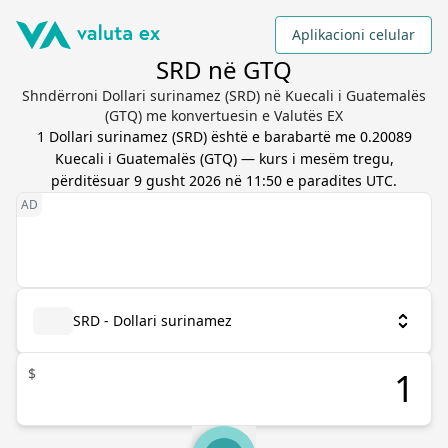
Aplikacioni celular
SRD në GTQ
Shndërroni Dollari surinamez (SRD) në Kuecali i Guatemalës
(GTQ) me konvertuesin e Valutës EX
1
Dollari surinamez
(
SRD
) është e barabartë me
0.20089
Kuecali i Guatemalës
(
GTQ
) — kurs i mesëm tregu,
përditësuar
9 gusht 2026 në 11:50 e paradites UTC
.
SRD - Dollari surinamez
$