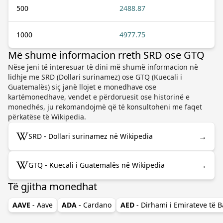
500
2488.87
1000
4977.75
Më shumë informacion rreth SRD ose GTQ
Nëse jeni të interesuar të dini më shumë informacion në
lidhje me SRD (Dollari surinamez) ose GTQ (Kuecali i
Guatemalës) siç janë llojet e monedhave ose
kartëmonedhave, vendet e përdoruesit ose historinë e
monedhës, ju rekomandojmë që të konsultoheni me faqet
përkatëse të Wikipedia.
→
SRD - Dollari surinamez në Wikipedia
→
GTQ - Kuecali i Guatemalës në Wikipedia
Të gjitha monedhat
AAVE
- Aave
ADA
- Cardano
AED
- Dirhami i Emirateve të 