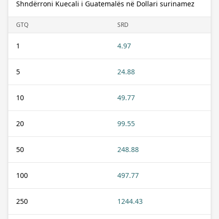
Shndërroni Kuecali i Guatemalës në Dollari surinamez
GTQ
SRD
1
4.97
5
24.88
10
49.77
20
99.55
50
248.88
100
497.77
250
1244.43