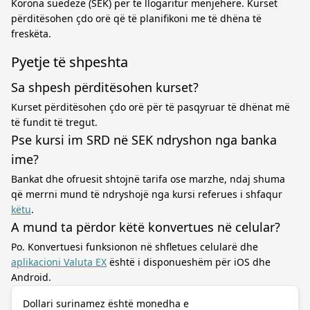
Korona suedeze (SEK) për të llogaritur menjëherë. Kurset
përditësohen çdo orë që të planifikoni me të dhëna të
freskëta.
Pyetje të shpeshta
Sa shpesh përditësohen kurset?
Kurset përditësohen çdo orë për të pasqyruar të dhënat më
të fundit të tregut.
Pse kursi im SRD në SEK ndryshon nga banka
ime?
Bankat dhe ofruesit shtojnë tarifa ose marzhe, ndaj shuma
që merrni mund të ndryshojë nga kursi referues i shfaqur
këtu
.
A mund ta përdor këtë konvertues në celular?
Po. Konvertuesi funksionon në shfletues celularë dhe
aplikacioni Valuta EX
është i disponueshëm për iOS dhe
Android.
Dollari surinamez është monedha e