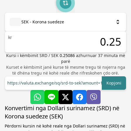
SEK - Korona suedeze
kr
Kursi i këmbimit
SRD
/
SEK
0.25086
azhurnuar
37
minuta më
parë
Kurset e këmbimit janë kurse të mesme tregu të nxjerra nga
të dhëna tregu në kohë reale dhe rifreskohen çdo orë.
https://valuta.exchange/sq/srd-to-sek?amount=1
Kopjoni
Konvertimi nga Dollari surinamez (SRD) në
Korona suedeze (SEK)
Përdorni kursin në kohë reale nga Dollari surinamez (SRD) në