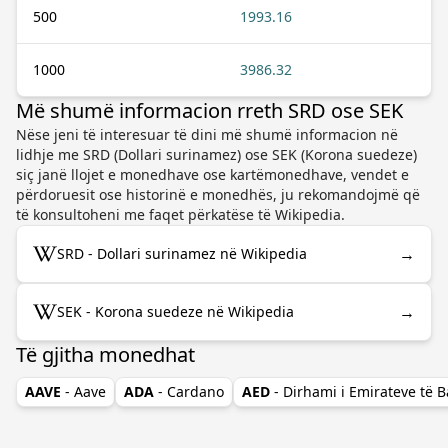
500
1993.16
1000
3986.32
Më shumë informacion rreth SRD ose SEK
Nëse jeni të interesuar të dini më shumë informacion në
lidhje me SRD (Dollari surinamez) ose SEK (Korona suedeze)
siç janë llojet e monedhave ose kartëmonedhave, vendet e
përdoruesit ose historinë e monedhës, ju rekomandojmë që
të konsultoheni me faqet përkatëse të Wikipedia.
→
SRD - Dollari surinamez në Wikipedia
→
SEK - Korona suedeze në Wikipedia
Të gjitha monedhat
AAVE
- Aave
ADA
- Cardano
AED
- Dirhami i Emirateve të 