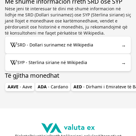
Më shumë informacion rreth SRD ose SYP
Nëse jeni të interesuar të dini më shumë informacion në
lidhje me SRD (Dollari surinamez) ose SYP (Sterlina siriane) siç
janë llojet e monedhave ose kartëmonedhave, vendet e
përdoruesit ose historinë e monedhës, ju rekomandojmë që
të konsultoheni me faqet përkatëse të Wikipedia.
→
SRD - Dollari surinamez në Wikipedia
→
SYP - Sterlina siriane në Wikipedia
Të gjitha monedhat
AAVE
- Aave
ADA
- Cardano
AED
- Dirhami i Emirateve të 