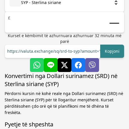
SYP - Sterlina siriane
£
Kurset e këmbimit të azhurnuara
azhurnuar
32
minuta më
parë
https://valuta.exchange/sq/srd-to-syp?amount=1
Kopjoni
Konvertimi nga Dollari surinamez (SRD) në
Sterlina siriane (SYP)
Përdorni kursin në kohë reale nga Dollari surinamez (SRD) në
Sterlina siriane (SYP) për të llogaritur menjëherë. Kurset
përditësohen çdo orë që të planifikoni me të dhëna të
freskëta.
Pyetje të shpeshta