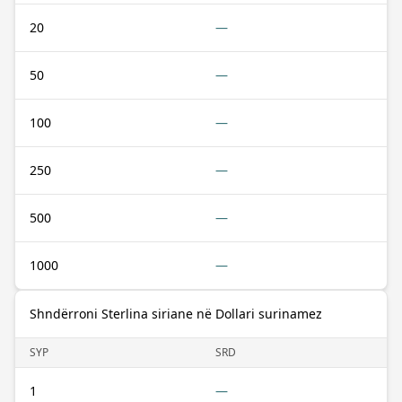
20
—
50
—
100
—
250
—
500
—
1000
—
Shndërroni Sterlina siriane në Dollari surinamez
SYP
SRD
1
—