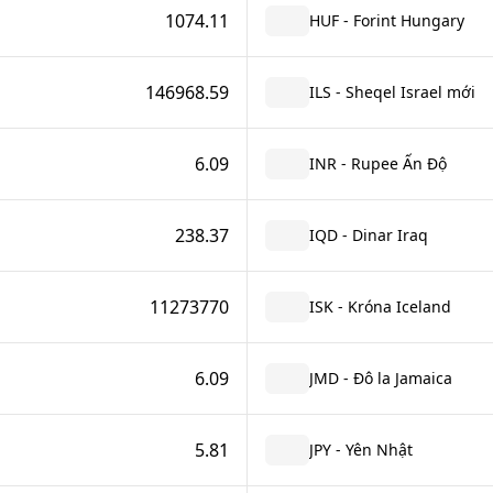
1074.11
HUF - Forint Hungary
146968.59
ILS - Sheqel Israel mới
6.09
INR - Rupee Ấn Độ
238.37
IQD - Dinar Iraq
11273770
ISK - Króna Iceland
6.09
JMD - Đô la Jamaica
5.81
JPY - Yên Nhật