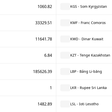
1060.82
KGS - Som Kyrgyzstan
33329.51
KMF - Franc Comoros
11641.78
KWD - Dinar Kuwait
6.84
KZT - Tenge Kazakhstan
185626.39
LBP - Bảng Li-băng
1
LKR - Rupee Sri Lanka
1482.89
LSL - Ioti Lesotho