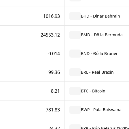
1016.93
BHD - Dinar Bahrain
24553.12
BMD - Đô la Bermuda
0.014
BND - Đô la Brunei
99.36
BRL - Real Braxin
8.21
BTC - Bitcoin
781.83
BWP - Pula Botswana
24.32
BYR - Rúp Belarus (2000