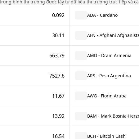
á trung bình thị trường được lấy từ dữ liệu thị trường trực tiếp và c
0.092
ADA - Cardano
30.11
AFN - Afghani Afghanist
663.79
AMD - Dram Armenia
7527.6
ARS - Peso Argentina
11.67
AWG - Florin Aruba
13.92
BAM - Mark Bosnia-Herze
16.54
BCH - Bitcoin Cash