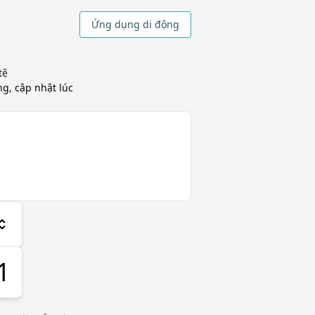
Ứng dụng di động
tệ
ng, cập nhật
lúc