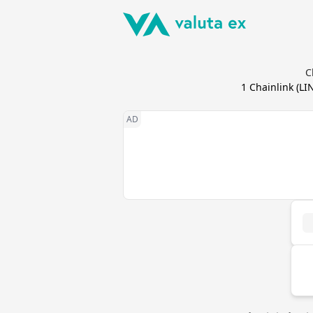
C
1
Chainlink
(
LI