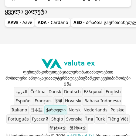
ყველა ვალუტა
AAVE
- Aave
ADA
- Cardano
AED
- Არაბთა გაერთიანებუ
ფუნთუშა
კონფიდენციალურობა
დაახლოებით
მობილური აპლიკაცია
ალტერნატივები
გზამკვლევები
პირობები
Ენა
:
العربية
Čeština
Dansk
Deutsch
Ελληνικά
English
Español
Français
हिन्दी
Hrvatski
Bahasa Indonesia
Italiano
日本語
ქართული
Norsk
Nederlands
Polskie
Português
Pусский
Shqip
Svenska
ไทย
Türk
Tiếng Việt
简体中文
繁體中文
საავტორო უფლებები © 2026
inkOfPixel Srl
. Ყველა უფლება