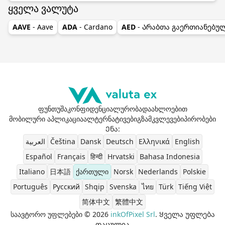
ყველა ვალუტა
AAVE
- Aave
ADA
- Cardano
AED
- Არაბთა გაერთიანებუ
ფუნთუშა
კონფიდენციალურობა
დაახლოებით
მობილური აპლიკაცია
ალტერნატივები
გზამკვლევები
პირობები
Ენა
:
العربية
Čeština
Dansk
Deutsch
Ελληνικά
English
Español
Français
हिन्दी
Hrvatski
Bahasa Indonesia
Italiano
日本語
ქართული
Norsk
Nederlands
Polskie
Português
Pусский
Shqip
Svenska
ไทย
Türk
Tiếng Việt
简体中文
繁體中文
საავტორო უფლებები © 2026
inkOfPixel Srl
. Ყველა უფლება
დაცულია