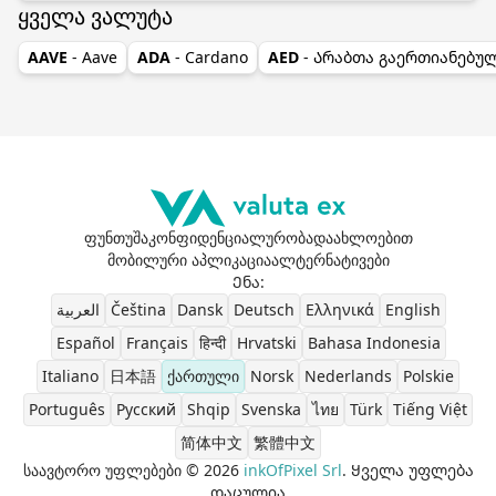
ყველა ვალუტა
AAVE
- Aave
ADA
- Cardano
AED
- Არაბთა გაერთიანებუ
ფუნთუშა
კონფიდენციალურობა
დაახლოებით
მობილური აპლიკაცია
ალტერნატივები
Ენა
:
العربية
Čeština
Dansk
Deutsch
Ελληνικά
English
Español
Français
हिन्दी
Hrvatski
Bahasa Indonesia
Italiano
日本語
ქართული
Norsk
Nederlands
Polskie
Português
Pусский
Shqip
Svenska
ไทย
Türk
Tiếng Việt
简体中文
繁體中文
საავტორო უფლებები © 2026
inkOfPixel Srl
. Ყველა უფლება
დაცულია