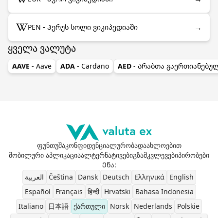
→
PEN - Პერუს სოლი ვიკიპედიაში
ყველა ვალუტა
AAVE
- Aave
ADA
- Cardano
AED
- Არაბთა გაერთიანებუ
ფუნთუშა
კონფიდენციალურობა
დაახლოებით
მობილური აპლიკაცია
ალტერნატივები
გზამკვლევები
პირობები
Ენა
:
العربية
Čeština
Dansk
Deutsch
Ελληνικά
English
Español
Français
हिन्दी
Hrvatski
Bahasa Indonesia
Italiano
日本語
ქართული
Norsk
Nederlands
Polskie