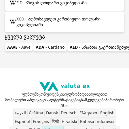
→
FJD - Ფიჯის დოლარი ვიკიპედიაში
XCD - Აღმოსავლეთ კარიბიული დოლარი
→
ვიკიპედიაში
ყველა ვალუტა
AAVE
- Aave
ADA
- Cardano
AED
- Არაბთა გაერთიანებუ
ფუნთუშა
კონფიდენციალურობა
დაახლოებით
მობილური აპლიკაცია
ალტერნატივები
გზამკვლევები
პირობები
Ენა
:
العربية
Čeština
Dansk
Deutsch
Ελληνικά
English
Español
Français
हिन्दी
Hrvatski
Bahasa Indonesia