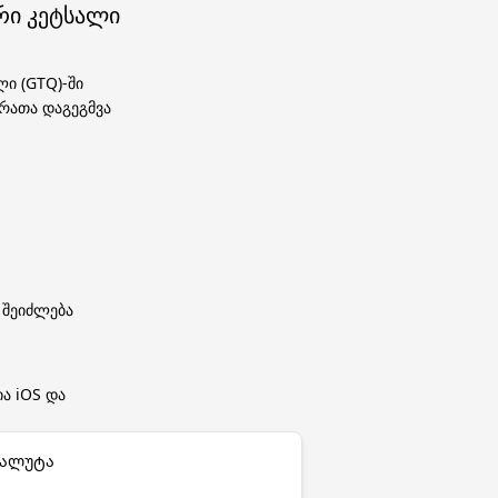
რი კეტსალი
ი (GTQ)-ში
 რათა დაგეგმვა
 შეიძლება
ა iOS და
ვალუტა