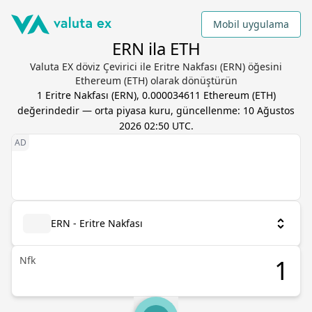
Mobil uygulama
ERN ila ETH
Valuta EX döviz Çevirici ile Eritre Nakfası (ERN) öğesini
Ethereum (ETH) olarak dönüştürün
1
Eritre Nakfası
(
ERN
),
0.000034611
Ethereum
(
ETH
)
değerindedir — orta piyasa kuru, güncellenme:
10 Ağustos
2026 02:50 UTC
.
ERN - Eritre Nakfası
Nfk