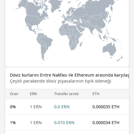
Döviz kurlarını Eritre Nakfası ile Ethereum arasında karşılaştı
Çeşitli perakende döviz piyasalarının tipik ödeneği
Oran
ERN
Transfer ücreti
ETH
0
%
1 ERN
0.0 ERN
0.000035 ETH
1
%
1 ERN
0.010 ERN
0.000034 ETH