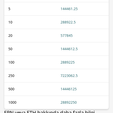
5
144461.25
10
288922.5
20
577845
50
1444612.5
100
2889225
250
7223062.5
500
14446125
1000
28892250
ERN veya ETH hakkında daha fazla bilgi