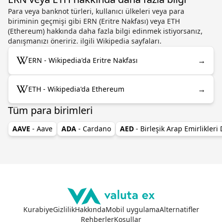
Para veya banknot türleri, kullanıcı ülkeleri veya para
biriminin geçmişi gibi ERN (Eritre Nakfası) veya ETH
(Ethereum) hakkında daha fazla bilgi edinmek istiyorsanız,
danışmanızı öneririz. ilgili Wikipedia sayfaları.
→
ERN - Wikipedia'da Eritre Nakfası
→
ETH - Wikipedia'da Ethereum
Tüm para birimleri
AAVE
- Aave
ADA
- Cardano
AED
- Birleşik Arap Emirlikleri
Kurabiye
Gizlilik
Hakkında
Mobil uygulama
Alternatifler
Rehberler
Koşullar