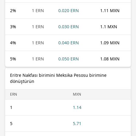
2
%
1 ERN
0.020 ERN
1.11 MXN
3
%
1 ERN
0.030 ERN
1.1 MXN
4
%
1 ERN
0.040 ERN
1.09 MXN
5
%
1 ERN
0.050 ERN
1.08 MXN
Eritre Nakfası birimini Meksika Pesosu birimine
dönüştürün
ERN
MXN
1
1.14
5
5.71