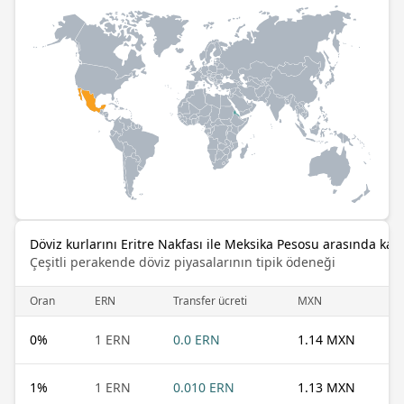
Döviz kurlarını Eritre Nakfası ile Meksika Pesosu arasında karş
Çeşitli perakende döviz piyasalarının tipik ödeneği
Oran
ERN
Transfer ücreti
MXN
0
%
1 ERN
0.0 ERN
1.14 MXN
1
%
1 ERN
0.010 ERN
1.13 MXN