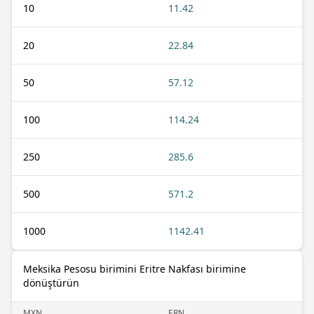
10
11.42
20
22.84
50
57.12
100
114.24
250
285.6
500
571.2
1000
1142.41
Meksika Pesosu birimini Eritre Nakfası birimine
dönüştürün
MXN
ERN