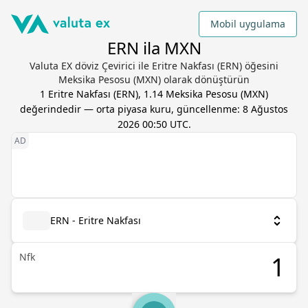
Mobil uygulama
ERN ila MXN
Valuta EX döviz Çevirici ile Eritre Nakfası (ERN) öğesini
Meksika Pesosu (MXN) olarak dönüştürün
1
Eritre Nakfası
(
ERN
),
1.14
Meksika Pesosu
(
MXN
)
değerindedir — orta piyasa kuru, güncellenme:
8 Ağustos
2026 00:50 UTC
.
ERN - Eritre Nakfası
Nfk