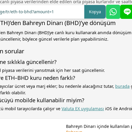
 canlı piyasa verilerinden elde edilen orta piyasa kurlarıdır ve saatte
nge/tr/eth-to-bhd?amount=1
Kopya
TH)’den Bahreyn Dinarı (BHD)’ye dönüşüm
den Bahreyn Dinarı (BHD)’ye canlı kuru kullanarak anında dönüşüm
üncellenir, böylece güncel verilerle plan yapabilirsiniz.
n sorular
ne sıklıkla güncellenir?
 piyasa verilerini yansıtmak için her saat güncellenir.
e ETH–BHD kuru neden farklı?
ayıcılar ücret veya marj ekler; bu nedenle alacağınız tutar,
burada
g
arklı olabilir.
cüyü mobilde kullanabilir miyim?
ü mobil tarayıcılarda çalışır ve
Valuta EX uygulaması
iOS ile Androi
Bahreyn Dinarı içinde kullanılan 