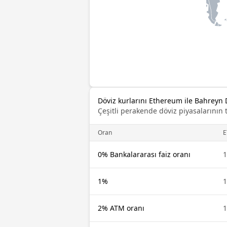
Döviz kurlarını Ethereum ile Bahreyn D
Çeşitli perakende döviz piyasalarının 
Oran
E
0% Bankalararası faiz oranı
1
1%
1
2% ATM oranı
1