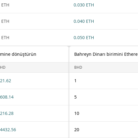
 ETH
0.030 ETH
 ETH
0.040 ETH
 ETH
0.050 ETH
rimine dönüştürün
Bahreyn Dinarı birimini Ethe
BHD
BHD
21.62
1
608.14
5
216.28
10
4432.56
20