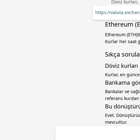
Döviz kurları,
https://valuta.excha
Ethereum (E
Ethereum (ETH)’
Kurlar her saat g
Sıkça sorula
Döviz kurları 
Kurlar, en güncel
Bankama gör
Bankalar ve sağl
referans kurdan f
Bu dönüştürü
Evet. Dönüştürüc
mevcuttur.