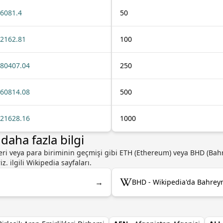
6081.4
50
2162.81
100
80407.04
250
60814.08
500
21628.16
1000
aha fazla bilgi
eleri veya para biriminin geçmişi gibi ETH (Ethereum) veya BHD (Bah
. ilgili Wikipedia sayfaları.
→
BHD - Wikipedia'da Bahreyn