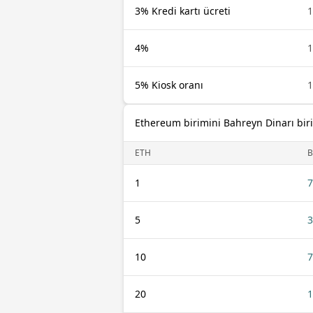
3% Kredi kartı ücreti
1
4%
1
5% Kiosk oranı
1
Ethereum birimini Bahreyn Dinarı bi
ETH
1
7
5
3
10
7
20
1