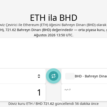
ETH ila BHD
öviz Çevirici ile Ethereum (ETH) öğesini Bahreyn Dinarı (BHD) olara
TH
),
721.62
Bahreyn Dinarı
(
BHD
) değerindedir — orta piyasa kuru
Ağustos 2026 13:50 UTC
.
BHD - Bahreyn Dina
.د.ب
Döviz kuru
ETH
/
BHD
721.62
güncellendi 56 dakika önce