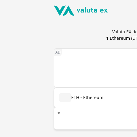
Valuta EX d
1
Ethereum
(
E
ETH - Ethereum
Ξ