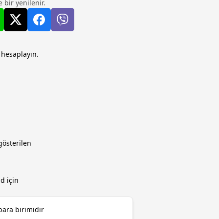
 bir yenilenir.
 hesaplayın.
österilen
d için
para birimidir