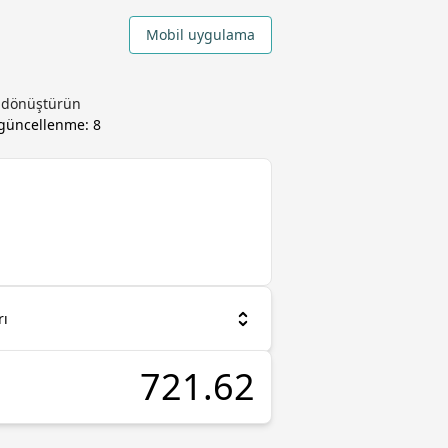
Mobil uygulama
k dönüştürün
, güncellenme:
8
rı