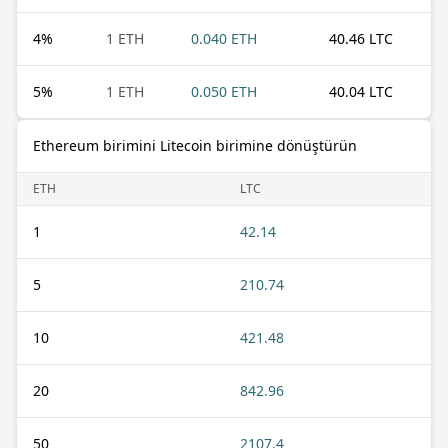
4
%
1 ETH
0.040 ETH
40.46 LTC
5
%
1 ETH
0.050 ETH
40.04 LTC
Ethereum birimini Litecoin birimine dönüştürün
ETH
LTC
1
42.14
5
210.74
10
421.48
20
842.96
50
2107.4