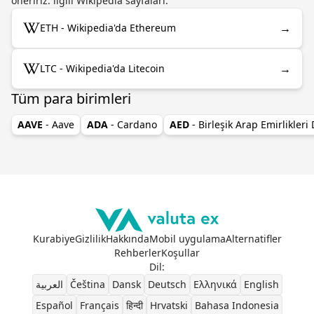
öneririz. ilgili Wikipedia sayfaları.
→
ETH - Wikipedia'da Ethereum
→
LTC - Wikipedia'da Litecoin
Tüm para birimleri
AAVE
- Aave
ADA
- Cardano
AED
- Birleşik Arap Emirlikleri
Kurabiye
Gizlilik
Hakkında
Mobil uygulama
Alternatifler
Rehberler
Koşullar
Dil
:
العربية
Čeština
Dansk
Deutsch
Ελληνικά
English
Español
Français
हिन्दी
Hrvatski
Bahasa Indonesia