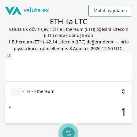
Mobil uygulama
ETH ila LTC
Valuta EX döviz Çevirici ile Ethereum (ETH) öğesini Litecoin
(LTC) olarak dönüştürün
1
Ethereum
(
ETH
),
42.14
Litecoin
(
LTC
) değerindedir — orta
piyasa kuru, güncellenme:
8 Ağustos 2026 12:50 UTC
.
ETH - Ethereum
Ξ