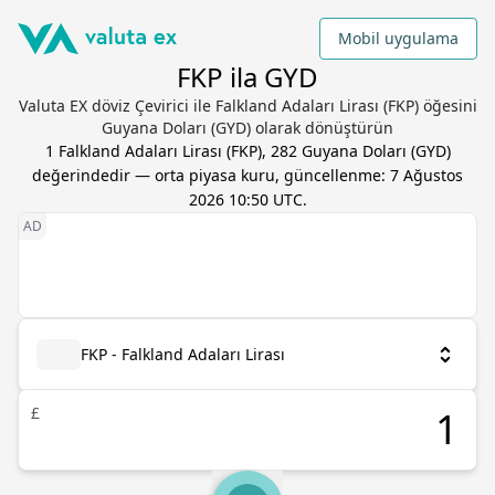
Mobil uygulama
FKP ila GYD
Valuta EX döviz Çevirici ile Falkland Adaları Lirası (FKP) öğesini
Guyana Doları (GYD) olarak dönüştürün
1
Falkland Adaları Lirası
(
FKP
),
282
Guyana Doları
(
GYD
)
değerindedir — orta piyasa kuru, güncellenme:
7 Ağustos
2026 10:50 UTC
.
FKP - Falkland Adaları Lirası
£