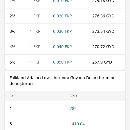
1
%
1 FKP
0.010 FKP
279.18 GYD
2
%
1 FKP
0.020 FKP
276.36 GYD
3
%
1 FKP
0.030 FKP
273.54 GYD
4
%
1 FKP
0.040 FKP
270.72 GYD
5
%
1 FKP
0.050 FKP
267.9 GYD
Falkland Adaları Lirası birimini Guyana Doları birimine
dönüştürün
FKP
GYD
1
282
5
1410.04