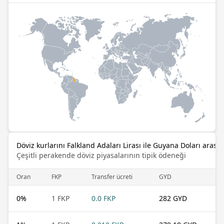
Döviz kurlarını Falkland Adaları Lirası ile Guyana Doları arasın
Çeşitli perakende döviz piyasalarının tipik ödeneği
Oran
FKP
Transfer ücreti
GYD
0
%
1 FKP
0.0 FKP
282 GYD