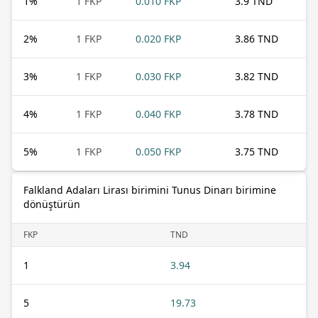
1
%
1 FKP
0.010 FKP
3.9 TND
2
%
1 FKP
0.020 FKP
3.86 TND
3
%
1 FKP
0.030 FKP
3.82 TND
4
%
1 FKP
0.040 FKP
3.78 TND
5
%
1 FKP
0.050 FKP
3.75 TND
Falkland Adaları Lirası birimini Tunus Dinarı birimine
dönüştürün
FKP
TND
1
3.94
5
19.73