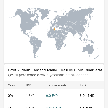
Döviz kurlarını Falkland Adaları Lirası ile Tunus Dinarı arasınd
Çeşitli perakende döviz piyasalarının tipik ödeneği
Oran
FKP
Transfer ücreti
TND
0
%
1 FKP
0.0 FKP
3.94 TND