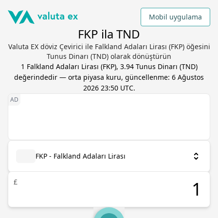
Mobil uygulama
FKP ila TND
Valuta EX döviz Çevirici ile Falkland Adaları Lirası (FKP) öğesini
Tunus Dinarı (TND) olarak dönüştürün
1
Falkland Adaları Lirası
(
FKP
),
3.94
Tunus Dinarı
(
TND
)
değerindedir — orta piyasa kuru, güncellenme:
6 Ağustos
2026 23:50 UTC
.
FKP - Falkland Adaları Lirası
£