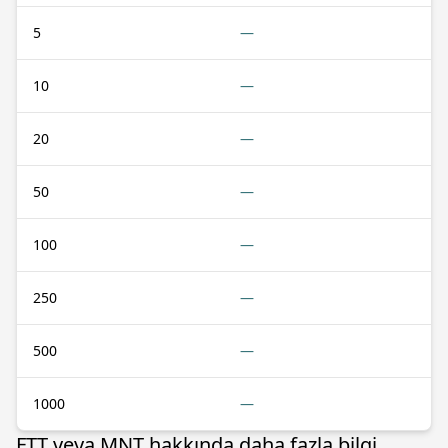
5
—
10
—
20
—
50
—
100
—
250
—
500
—
1000
—
FTT veya MNT hakkında daha fazla bilgi