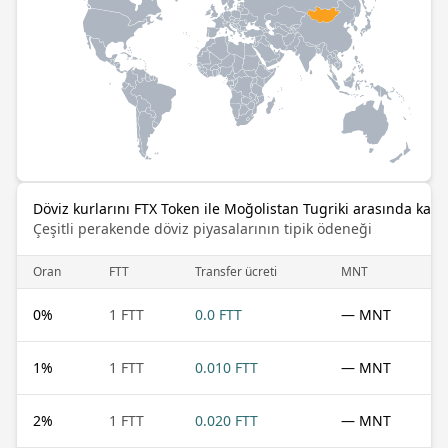
Döviz kurlarını FTX Token ile Moğolistan Tugriki arasında karşı
Çeşitli perakende döviz piyasalarının tipik ödeneği
Oran
FTT
Transfer ücreti
MNT
0
%
1 FTT
0.0 FTT
— MNT
1
%
1 FTT
0.010 FTT
— MNT
2
%
1 FTT
0.020 FTT
— MNT