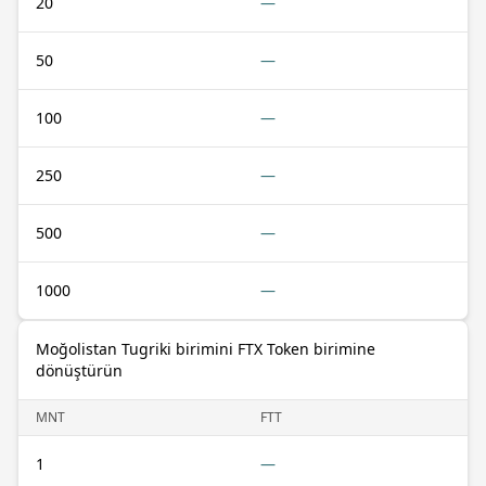
20
—
50
—
100
—
250
—
500
—
1000
—
Moğolistan Tugriki birimini FTX Token birimine
dönüştürün
MNT
FTT
1
—