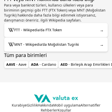
Para veya banknot türleri, kullanıcı ülkeleri veya para
biriminin geçmişi gibi FTT (FTX Token) veya MNT (Moğolistan
Tugriki) hakkında daha fazla bilgi edinmek istiyorsanız,
danışmanızı öneririz. ilgili Wikipedia sayfaları.
→
FTT - Wikipedia'da FTX Token
→
MNT - Wikipedia'da Moğolistan Tugriki
Tüm para birimleri
AAVE
- Aave
ADA
- Cardano
AED
- Birleşik Arap Emirlikleri
Kurabiye
Gizlilik
Hakkında
Mobil uygulama
Alternatifler
Rehberler
Koşullar