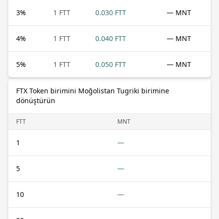
3
%
1 FTT
0.030 FTT
— MNT
4
%
1 FTT
0.040 FTT
— MNT
5
%
1 FTT
0.050 FTT
— MNT
FTX Token birimini Moğolistan Tugriki birimine
dönüştürün
FTT
MNT
1
—
5
—
10
—