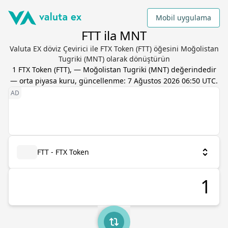
Mobil uygulama
FTT ila MNT
Valuta EX döviz Çevirici ile FTX Token (FTT) öğesini Moğolistan
Tugriki (MNT) olarak dönüştürün
1
FTX Token
(
FTT
),
—
Moğolistan Tugriki
(
MNT
) değerindedir
— orta piyasa kuru, güncellenme:
7 Ağustos 2026 06:50 UTC
.
FTT - FTX Token