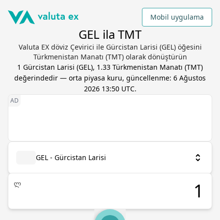
Mobil uygulama
GEL ila TMT
Valuta EX döviz Çevirici ile Gürcistan Larisi (GEL) öğesini
Türkmenistan Manatı (TMT) olarak dönüştürün
1
Gürcistan Larisi
(
GEL
),
1.33
Türkmenistan Manatı
(
TMT
)
değerindedir — orta piyasa kuru, güncellenme:
6 Ağustos
2026 13:50 UTC
.
GEL - Gürcistan Larisi
ლ