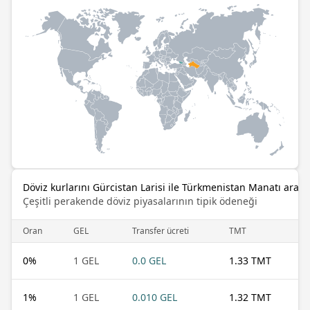
Döviz kurlarını Gürcistan Larisi ile Türkmenistan Manatı arasın
Çeşitli perakende döviz piyasalarının tipik ödeneği
Oran
GEL
Transfer ücreti
TMT
0
%
1 GEL
0.0 GEL
1.33 TMT
1
%
1 GEL
0.010 GEL
1.32 TMT