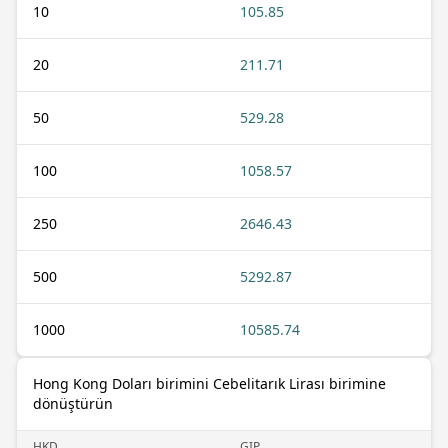
10
105.85
20
211.71
50
529.28
100
1058.57
250
2646.43
500
5292.87
1000
10585.74
Hong Kong Doları birimini Cebelitarık Lirası birimine
dönüştürün
HKD
GIP