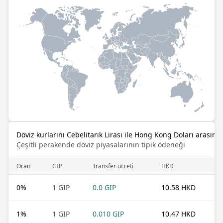
Döviz kurlarını Cebelitarık Lirası ile Hong Kong Doları arasında
Çeşitli perakende döviz piyasalarının tipik ödeneği
Oran
GIP
Transfer ücreti
HKD
0
%
1 GIP
0.0 GIP
10.58 HKD
1
%
1 GIP
0.010 GIP
10.47 HKD