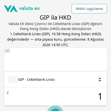
Mobil uygulama
GIP ila HKD
Valuta EX döviz Çevirici ile Cebelitarık Lirası (GIP) öğesini
Hong Kong Doları (HKD) olarak dönüştürün
1
Cebelitarık Lirası
(
GIP
),
10.58
Hong Kong Doları
(
HKD
)
değerindedir — orta piyasa kuru, güncellenme:
8 Ağustos
2026 14:50 UTC
.
GIP - Cebelitarık Lirası
£