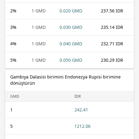
2
%
1 GMD
0.020 GMD
237.56 IDR
3
%
1 GMD
0.030 GMD
235.14 IDR
4
%
1 GMD
0.040 GMD
232.71 IDR
5
%
1 GMD
0.050 GMD
230.29 IDR
Gambiya Dalasisi birimini Endonezya Rupisi birimine
dönüştürün
GMD
IDR
1
242.41
5
1212.06