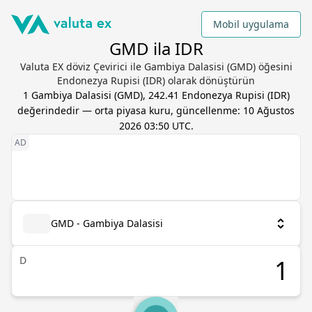
Mobil uygulama
GMD ila IDR
Valuta EX döviz Çevirici ile Gambiya Dalasisi (GMD) öğesini
Endonezya Rupisi (IDR) olarak dönüştürün
1
Gambiya Dalasisi
(
GMD
),
242.41
Endonezya Rupisi
(
IDR
)
değerindedir — orta piyasa kuru, güncellenme:
10 Ağustos
2026 03:50 UTC
.
GMD - Gambiya Dalasisi
D