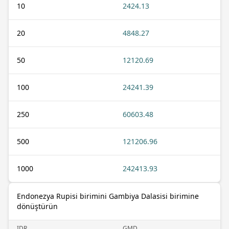
10
2424.13
20
4848.27
50
12120.69
100
24241.39
250
60603.48
500
121206.96
1000
242413.93
Endonezya Rupisi birimini Gambiya Dalasisi birimine
dönüştürün
IDR
GMD