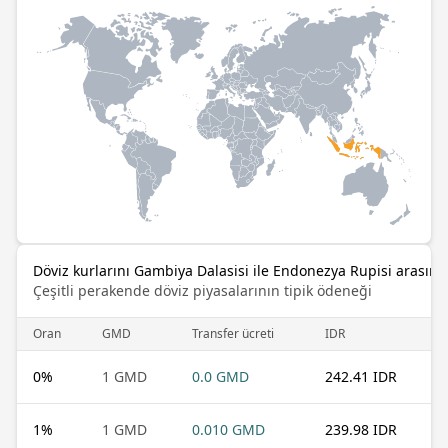
Döviz kurlarını Gambiya Dalasisi ile Endonezya Rupisi arasında
Çeşitli perakende döviz piyasalarının tipik ödeneği
Oran
GMD
Transfer ücreti
IDR
0
%
1 GMD
0.0 GMD
242.41 IDR
1
%
1 GMD
0.010 GMD
239.98 IDR