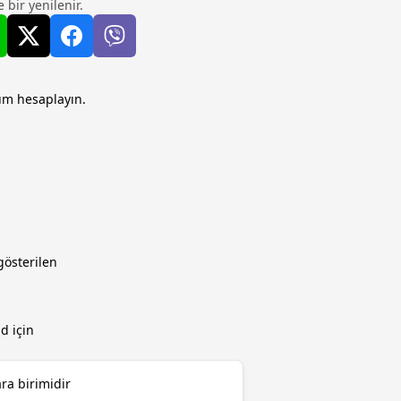
 bir yenilenir.
üm hesaplayın.
österilen
d için
ra birimidir