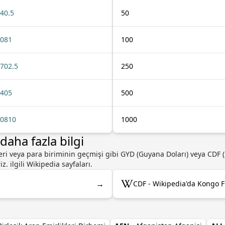
40.5
50
081
100
702.5
250
405
500
0810
1000
aha fazla bilgi
eleri veya para biriminin geçmişi gibi GYD (Guyana Doları) veya CDF 
. ilgili Wikipedia sayfaları.
→
CDF - Wikipedia'da Kongo F