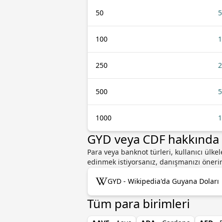
50
5
100
1
250
2
500
5
1000
1
GYD veya CDF hakkında d
Para veya banknot türleri, kullanıcı ülk
edinmek istiyorsanız, danışmanızı öneririz
GYD - Wikipedia'da Guyana Doları
Tüm para birimleri