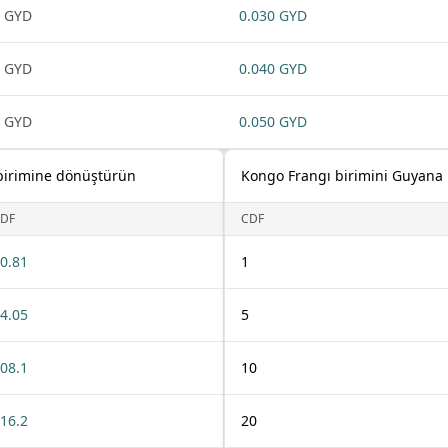
 GYD
0.030 GYD
 GYD
0.040 GYD
 GYD
0.050 GYD
 birimine dönüştürün
Kongo Frangı birimini Guyana 
DF
CDF
0.81
1
4.05
5
08.1
10
16.2
20