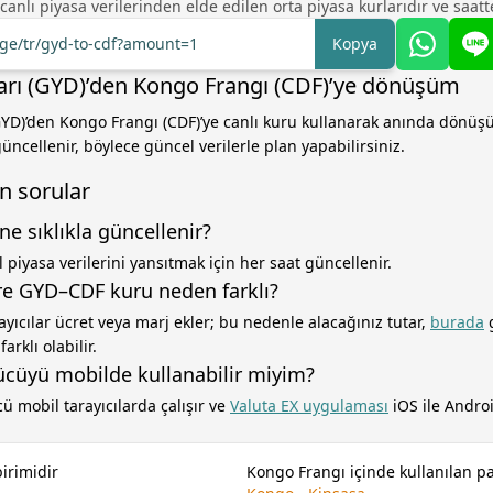
 canlı piyasa verilerinden elde edilen orta piyasa kurlarıdır ve saatte
nge/tr/gyd-to-cdf?amount=1
Kopya
rı (GYD)’den Kongo Frangı (CDF)’ye dönüşüm
YD)’den Kongo Frangı (CDF)’ye canlı kuru kullanarak anında dönüş
üncellenir, böylece güncel verilerle plan yapabilirsiniz.
n sorular
ne sıklıkla güncellenir?
 piyasa verilerini yansıtmak için her saat güncellenir.
e GYD–CDF kuru neden farklı?
ayıcılar ücret veya marj ekler; bu nedenle alacağınız tutar,
burada
g
arklı olabilir.
cüyü mobilde kullanabilir miyim?
ü mobil tarayıcılarda çalışır ve
Valuta EX uygulaması
iOS ile Androi
irimidir
Kongo Frangı içinde kullanılan pa