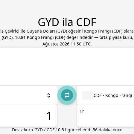
GYD ila CDF
iz Çevirici ile Guyana Doları (GYD) öğesini Kongo Frangı (CDF) ola
ı
(
GYD
),
10.81
Kongo Frangı
(
CDF
) değerindedir — orta piyasa kuru
Ağustos 2026 11:50 UTC
.
CDF - Kongo Frangı
Fr
Döviz kuru
GYD
/
CDF
10.81
güncellendi 56 dakika önce