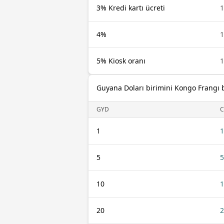
3% Kredi kartı ücreti
1
4%
1
5% Kiosk oranı
1
Guyana Doları birimini Kongo Frangı
GYD
C
1
1
5
5
10
1
20
2