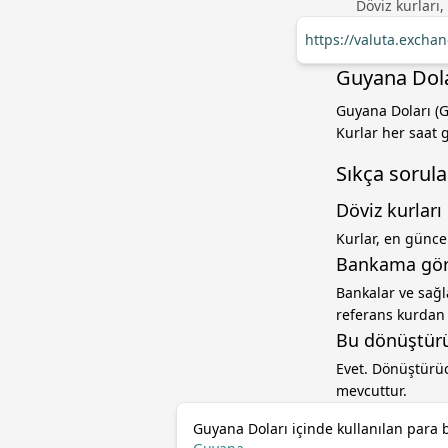
Döviz kurları,
https://valuta.excha
Guyana Dola
Guyana Doları (G
Kurlar her saat g
Sıkça sorula
Döviz kurları 
Kurlar, en güncel
Bankama gör
Bankalar ve sağl
referans kurdan f
Bu dönüştürü
Evet. Dönüştürüc
mevcuttur.
Guyana Doları içinde kullanılan para b