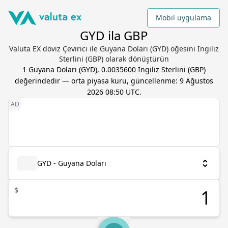
Mobil uygulama
GYD ila GBP
Valuta EX döviz Çevirici ile Guyana Doları (GYD) öğesini İngiliz
Sterlini (GBP) olarak dönüştürün
1
Guyana Doları
(
GYD
),
0.0035600
İngiliz Sterlini
(
GBP
)
değerindedir — orta piyasa kuru, güncellenme:
9 Ağustos
2026 08:50 UTC
.
GYD - Guyana Doları
$