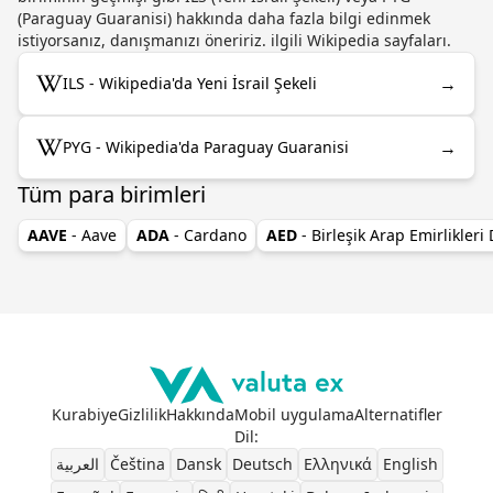
(Paraguay Guaranisi) hakkında daha fazla bilgi edinmek
istiyorsanız, danışmanızı öneririz. ilgili Wikipedia sayfaları.
→
ILS - Wikipedia'da Yeni İsrail Şekeli
→
PYG - Wikipedia'da Paraguay Guaranisi
Tüm para birimleri
AAVE
- Aave
ADA
- Cardano
AED
- Birleşik Arap Emirlikleri
Kurabiye
Gizlilik
Hakkında
Mobil uygulama
Alternatifler
Dil
:
العربية
Čeština
Dansk
Deutsch
Ελληνικά
English