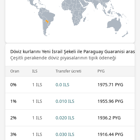
Döviz kurlarını Yeni İsrail Şekeli ile Paraguay Guaranisi arasın
Çeşitli perakende döviz piyasalarının tipik ödeneği
Oran
ILS
Transfer ücreti
PYG
0
%
1 ILS
0.0 ILS
1975.71 PYG
1
%
1 ILS
0.010 ILS
1955.96 PYG
2
%
1 ILS
0.020 ILS
1936.2 PYG
3
%
1 ILS
0.030 ILS
1916.44 PYG