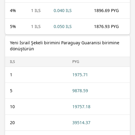
4
%
1 ILS
0.040 ILS
1896.69 PYG
5
%
1 ILS
0.050 ILS
1876.93 PYG
Yeni İsrail Şekeli birimini Paraguay Guaranisi birimine
dönüştürün
ILS
PYG
1
1975.71
5
9878.59
10
19757.18
20
39514.37