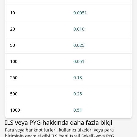
10
0.0051
20
0.010
50
0.025
100
0.051
250
0.13
500
0.25
1000
0.51
ILS veya PYG hakkında daha fazla bilgi
Para veya banknot türleri, kullanıcı ülkeleri veya para
biriminin geçmişi gibi ILS (Yeni İsrail Şekeli) veya PYG