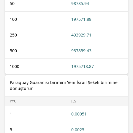
50
98785.94
100
197571.88
250
493929.71
500
987859.43
1000
1975718.87
Paraguay Guaranisi birimini Yeni İsrail Şekeli birimine
dönüştürün
PYG
ILS
1
0.00051
5
0.0025