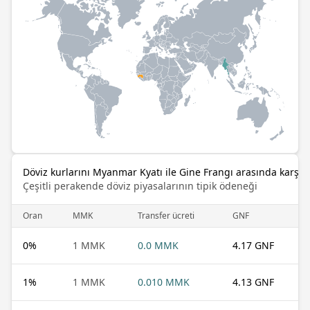
Döviz kurlarını Myanmar Kyatı ile Gine Frangı arasında karşıla
Çeşitli perakende döviz piyasalarının tipik ödeneği
Oran
MMK
Transfer ücreti
GNF
0
%
1 MMK
0.0 MMK
4.17 GNF
1
%
1 MMK
0.010 MMK
4.13 GNF