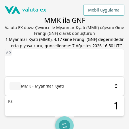
Mobil uygulama
MMK ila GNF
Valuta EX döviz Çevirici ile Myanmar Kyatı (MMK) öğesini Gine
Frangı (GNF) olarak dönüştürün
1
Myanmar Kyatı
(
MMK
),
4.17
Gine Frangı
(
GNF
) değerindedir
— orta piyasa kuru, güncellenme:
7 Ağustos 2026 16:50 UTC
.
MMK - Myanmar Kyatı
Ks