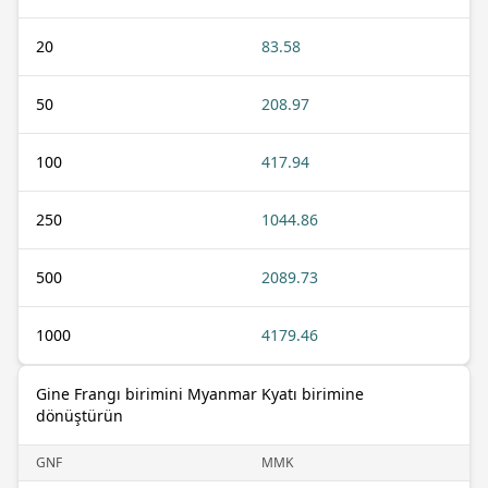
20
83.58
50
208.97
100
417.94
250
1044.86
500
2089.73
1000
4179.46
Gine Frangı birimini Myanmar Kyatı birimine
dönüştürün
GNF
MMK