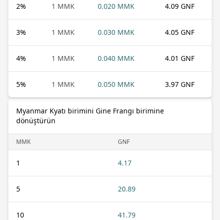
2
%
1 MMK
0.020 MMK
4.09 GNF
3
%
1 MMK
0.030 MMK
4.05 GNF
4
%
1 MMK
0.040 MMK
4.01 GNF
5
%
1 MMK
0.050 MMK
3.97 GNF
Myanmar Kyatı birimini Gine Frangı birimine
dönüştürün
MMK
GNF
1
4.17
5
20.89
10
41.79