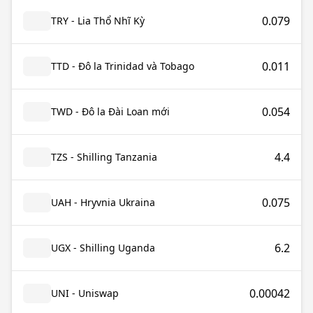
0.079
TRY - Lia Thổ Nhĩ Kỳ
0.011
TTD - Đô la Trinidad và Tobago
0.054
TWD - Đô la Đài Loan mới
4.4
TZS - Shilling Tanzania
0.075
UAH - Hryvnia Ukraina
6.2
UGX - Shilling Uganda
0.00042
UNI - Uniswap