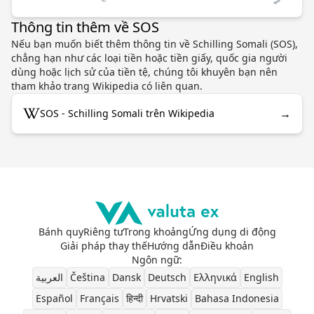
Thông tin thêm về SOS
Nếu bạn muốn biết thêm thông tin về Schilling Somali (SOS),
chẳng hạn như các loại tiền hoặc tiền giấy, quốc gia người
dùng hoặc lịch sử của tiền tệ, chúng tôi khuyên bạn nên
tham khảo trang Wikipedia có liên quan.
→
SOS - Schilling Somali trên Wikipedia
Bánh quy
Riêng tư
Trong khoảng
Ứng dụng di động
Giải pháp thay thế
Hướng dẫn
Điều khoản
Ngôn ngữ
:
العربية
Čeština
Dansk
Deutsch
Ελληνικά
English
Español
Français
हिन्दी
Hrvatski
Bahasa Indonesia