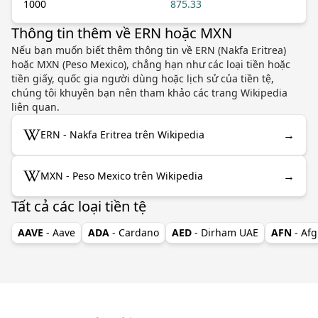
1000
875.33
Thông tin thêm về ERN hoặc MXN
Nếu bạn muốn biết thêm thông tin về ERN (Nakfa Eritrea)
hoặc MXN (Peso Mexico), chẳng hạn như các loại tiền hoặc
tiền giấy, quốc gia người dùng hoặc lịch sử của tiền tệ,
chúng tôi khuyên bạn nên tham khảo các trang Wikipedia
liên quan.
→
ERN - Nakfa Eritrea trên Wikipedia
→
MXN - Peso Mexico trên Wikipedia
Tất cả các loại tiền tệ
AAVE
- Aave
ADA
- Cardano
AED
- Dirham UAE
AFN
- Af