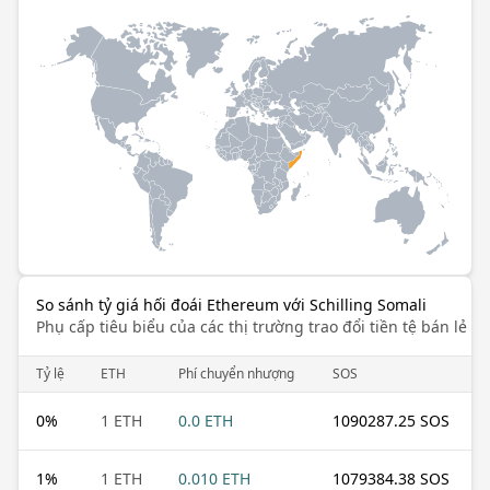
So sánh tỷ giá hối đoái Ethereum với Schilling Somali
Phụ cấp tiêu biểu của các thị trường trao đổi tiền tệ bán lẻ k
Tỷ lệ
ETH
Phí chuyển nhượng
SOS
0
%
1 ETH
0.0 ETH
1090287.25 SOS
1
%
1 ETH
0.010 ETH
1079384.38 SOS