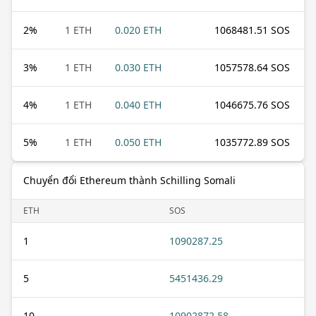
2
%
1 ETH
0.020 ETH
1068481.51 SOS
3
%
1 ETH
0.030 ETH
1057578.64 SOS
4
%
1 ETH
0.040 ETH
1046675.76 SOS
5
%
1 ETH
0.050 ETH
1035772.89 SOS
Chuyển đổi Ethereum thành Schilling Somali
ETH
SOS
1
1090287.25
5
5451436.29
10
10902872.58