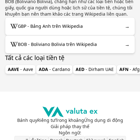
BOB (Boliviano Bolivia), chẳng hạn như các loại tiền hoặc tiền
giấy, quốc gia người dùng hoặc lịch sử của tiền tệ, chúng tôi
khuyên bạn nên tham khảo các trang Wikipedia liên quan.
→
GBP - Bảng Anh trên Wikipedia
→
BOB - Boliviano Bolivia trên Wikipedia
Tất cả các loại tiền tệ
AAVE
- Aave
ADA
- Cardano
AED
- Dirham UAE
AFN
- Af
Bánh quy
Riêng tư
Trong khoảng
Ứng dụng di động
Giải pháp thay thế
Ngôn ngữ
: