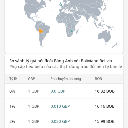
So sánh tỷ giá hối đoái Bảng Anh với Boliviano Bolivia
Phụ cấp tiêu biểu của các thị trường trao đổi tiền tệ bán lẻ k
Tỷ lệ
GBP
Phí chuyển nhượng
BOB
0
%
1 GBP
0.0 GBP
16.32 BOB
1
%
1 GBP
0.010 GBP
16.16 BOB
2
%
1 GBP
0.020 GBP
15.99 BOB