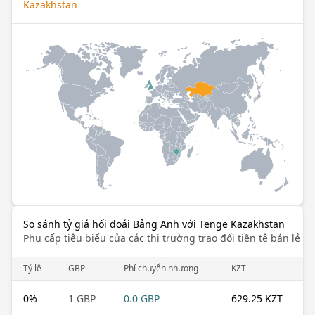
Kazakhstan
So sánh tỷ giá hối đoái Bảng Anh với Tenge Kazakhstan
Phụ cấp tiêu biểu của các thị trường trao đổi tiền tệ bán lẻ k
Tỷ lệ
GBP
Phí chuyển nhượng
KZT
0
%
1 GBP
0.0 GBP
629.25 KZT