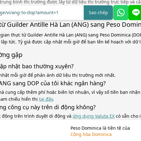
á trung bình thị trường được lấy từ dữ liệu thị trường trực tiếp và c
ange/vi/ang-to-dop?amount=1
Sao chép
từ Guilder Antille Hà Lan (ANG) sang Peso Domi
 gian thực từ Guilder Antille Hà Lan (ANG) sang Peso Dominica (DOP
lập tức. Tỷ giá được cập nhật mỗi giờ để bạn lên kế hoạch với dữ l
ờng gặp
cập nhật bao thường xuyên?
nhật mỗi giờ để phản ánh dữ liệu thị trường mới nhất.
á ANG sang DOP của tôi khác ngân hàng?
à cung cấp thêm phí hoặc biên lợi nhuận, vì vậy số tiền bạn nhận
tham chiếu hiển thị
tại đây
.
ùng công cụ này trên di động không?
t động trên trình duyệt di động và
ứng dụng Valuta EX
có sẵn cho 
Peso Dominica là tiền tệ của
Cộng hòa Dominica