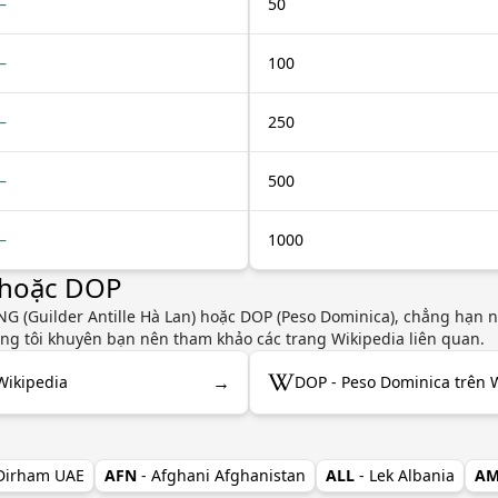
—
50
—
100
—
250
—
500
—
1000
 hoặc DOP
 (Guilder Antille Hà Lan) hoặc DOP (Peso Dominica), chẳng hạn như
úng tôi khuyên bạn nên tham khảo các trang Wikipedia liên quan.
→
Wikipedia
DOP - Peso Dominica trên 
 Dirham UAE
AFN
- Afghani Afghanistan
ALL
- Lek Albania
A