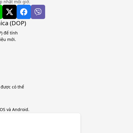
ập nhật mỗi giờ.
nica (DOP)
) để tính
iệu mới.
 được có thể
iOS và Android.