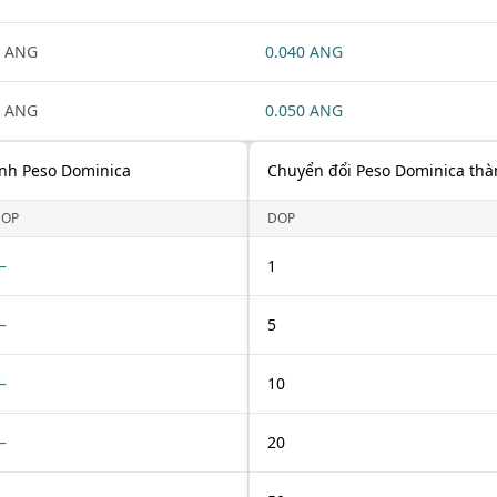
1 ANG
0.040 ANG
1 ANG
0.050 ANG
ành Peso Dominica
Chuyển đổi Peso Dominica thàn
DOP
DOP
—
1
—
5
—
10
—
20