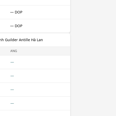
— DOP
— DOP
h Guilder Antille Hà Lan
ANG
—
—
—
—