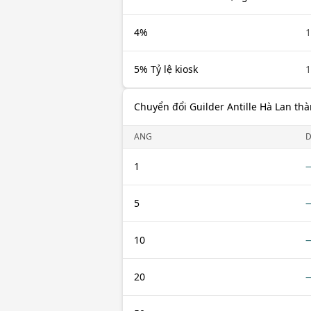
4%
5% Tỷ lệ kiosk
Chuyển đổi Guilder Antille Hà Lan th
ANG
1
5
10
20