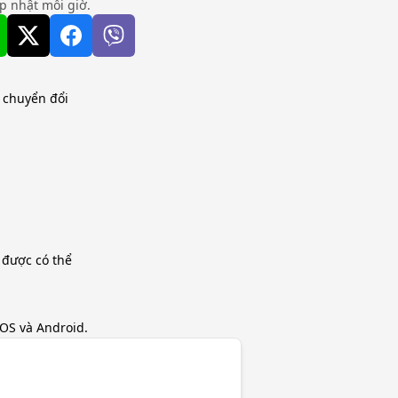
ập nhật mỗi giờ.
h chuyển đổi
 được có thể
iOS và Android.