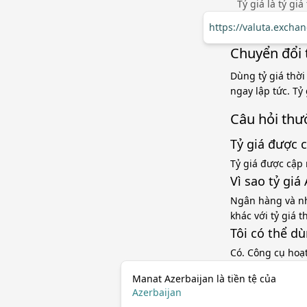
Tỷ giá là tỷ gi
https://valuta.excha
Chuyển đổi 
Dùng tỷ giá thời
ngay lập tức. Tỷ
Câu hỏi thư
Tỷ giá được 
Tỷ giá được cập 
Vì sao tỷ gi
Ngân hàng và nh
khác với tỷ giá 
Tôi có thể d
Có. Công cụ hoạ
Manat Azerbaijan là tiền tệ của
Azerbaijan