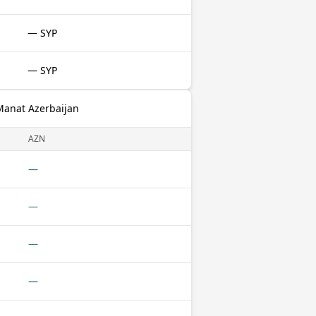
— SYP
— SYP
Manat Azerbaijan
AZN
—
—
—
—