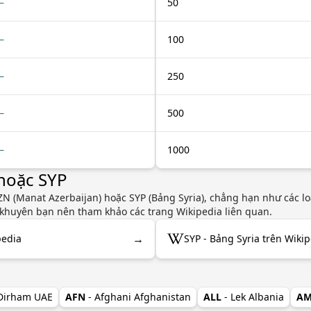
—
50
—
100
—
250
—
500
—
1000
hoặc SYP
 (Manat Azerbaijan) hoặc SYP (Bảng Syria), chẳng hạn như các loại
i khuyên bạn nên tham khảo các trang Wikipedia liên quan.
→
pedia
SYP - Bảng Syria trên Wiki
 Dirham UAE
AFN
- Afghani Afghanistan
ALL
- Lek Albania
A