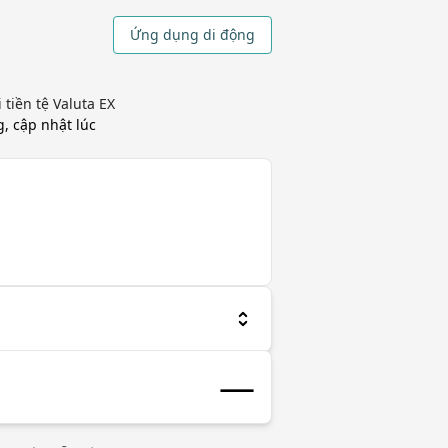
Ứng dụng di động
tiền tệ Valuta EX
ng, cập nhật
lúc