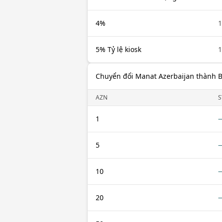
4%
1
5% Tỷ lệ kiosk
1
Chuyển đổi Manat Azerbaijan thành B
AZN
S
1
5
10
20