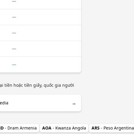
—
—
—
—
—
 tiền hoặc tiền giấy, quốc gia người
→
pedia
MD
- Dram Armenia
AOA
- Kwanza Angola
ARS
- Peso Argentina