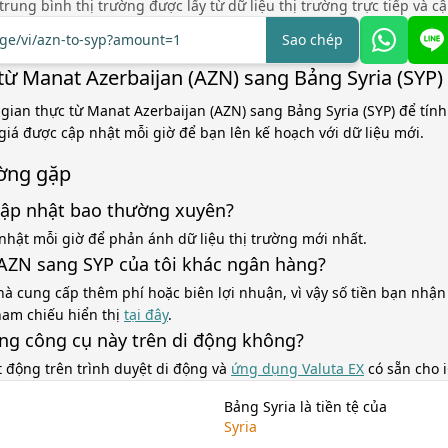
á trung bình thị trường được lấy từ dữ liệu thị trường trực tiếp và c
nge/vi/azn-to-syp?amount=1
Sao chép
từ Manat Azerbaijan (AZN) sang Bảng Syria (SYP)
 gian thực từ Manat Azerbaijan (AZN) sang Bảng Syria (SYP) để tín
 giá được cập nhật mỗi giờ để bạn lên kế hoạch với dữ liệu mới.
ờng gặp
cập nhật bao thường xuyên?
nhật mỗi giờ để phản ánh dữ liệu thị trường mới nhất.
á AZN sang SYP của tôi khác ngân hàng?
à cung cấp thêm phí hoặc biên lợi nhuận, vì vậy số tiền bạn nhận
tham chiếu hiển thị
tại đây
.
ùng công cụ này trên di động không?
t động trên trình duyệt di động và
ứng dụng Valuta EX
có sẵn cho 
Bảng Syria là tiền tệ của
Syria