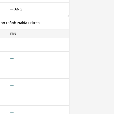
— ANG
Lan thành Nakfa Eritrea
ERN
—
—
—
—
—
—