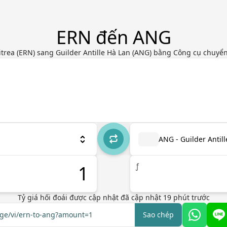
ERN đến ANG
trea (ERN) sang Guilder Antille Hà Lan (ANG) bằng Công cụ chuyển 
ANG - Guilder Antil
ƒ
Tỷ giá hối đoái được cập nhật
đã cập nhật
19
phút trước
nge/vi/ern-to-ang?amount=1
Sao chép