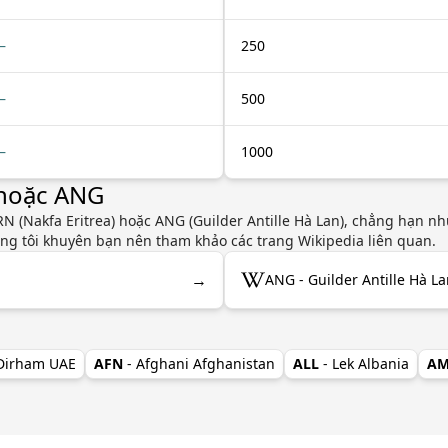
—
250
—
500
—
1000
 hoặc ANG
 (Nakfa Eritrea) hoặc ANG (Guilder Antille Hà Lan), chẳng hạn như 
úng tôi khuyên bạn nên tham khảo các trang Wikipedia liên quan.
→
ANG - Guilder Antille Hà L
 Dirham UAE
AFN
- Afghani Afghanistan
ALL
- Lek Albania
A