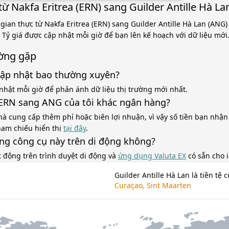
ừ Nakfa Eritrea (ERN) sang Guilder Antille Hà La
 gian thực từ Nakfa Eritrea (ERN) sang Guilder Antille Hà Lan (ANG
. Tỷ giá được cập nhật mỗi giờ để bạn lên kế hoạch với dữ liệu mới
ờng gặp
cập nhật bao thường xuyên?
nhật mỗi giờ để phản ánh dữ liệu thị trường mới nhất.
á ERN sang ANG của tôi khác ngân hàng?
à cung cấp thêm phí hoặc biên lợi nhuận, vì vậy số tiền bạn nhận
tham chiếu hiển thị
tại đây
.
ùng công cụ này trên di động không?
t động trên trình duyệt di động và
ứng dụng Valuta EX
có sẵn cho 
Guilder Antille Hà Lan là tiền tệ 
Curaçao, Sint Maarten