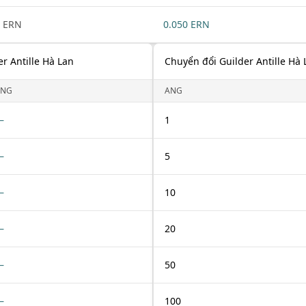
 ERN
0.050 ERN
r Antille Hà Lan
Chuyển đổi Guilder Antille Hà 
ANG
ANG
—
1
—
5
—
10
—
20
—
50
—
100