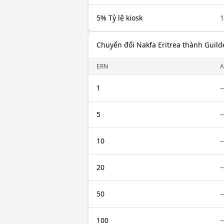
5% Tỷ lệ kiosk
1
Chuyển đổi Nakfa Eritrea thành Guilde
ERN
1
5
10
20
50
100