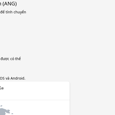
n (ANG)
) để tính chuyển
.
 được có thể
iOS và Android.
của