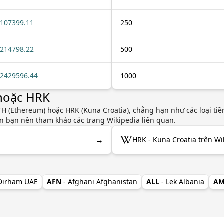
107399.11
250
214798.22
500
2429596.44
1000
 hoặc HRK
H (Ethereum) hoặc HRK (Kuna Croatia), chẳng hạn như các loại tiề
yên bạn nên tham khảo các trang Wikipedia liên quan.
→
HRK - Kuna Croatia trên Wi
 Dirham UAE
AFN
- Afghani Afghanistan
ALL
- Lek Albania
A