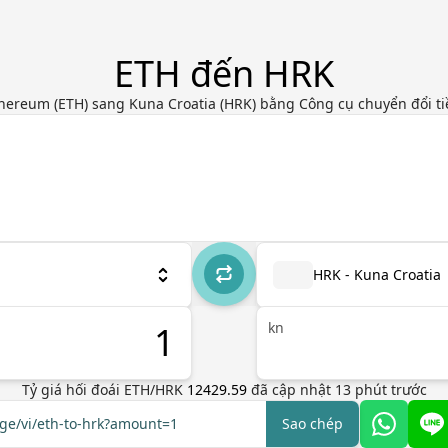
ETH đến HRK
hereum (ETH) sang Kuna Croatia (HRK) bằng Công cụ chuyển đổi tiề
HRK - Kuna Croatia
kn
Tỷ giá hối đoái
ETH
/
HRK
12429.59
đã cập nhật
13
phút trước
nge/vi/eth-to-hrk?amount=1
Sao chép