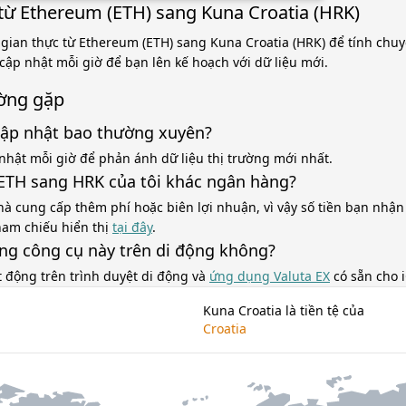
từ Ethereum (ETH) sang Kuna Croatia (HRK)
 gian thực từ Ethereum (ETH) sang Kuna Croatia (HRK) để tính chuy
 cập nhật mỗi giờ để bạn lên kế hoạch với dữ liệu mới.
ờng gặp
cập nhật bao thường xuyên?
nhật mỗi giờ để phản ánh dữ liệu thị trường mới nhất.
á ETH sang HRK của tôi khác ngân hàng?
à cung cấp thêm phí hoặc biên lợi nhuận, vì vậy số tiền bạn nhận
tham chiếu hiển thị
tại đây
.
ùng công cụ này trên di động không?
t động trên trình duyệt di động và
ứng dụng Valuta EX
có sẵn cho 
Kuna Croatia là tiền tệ của
Croatia