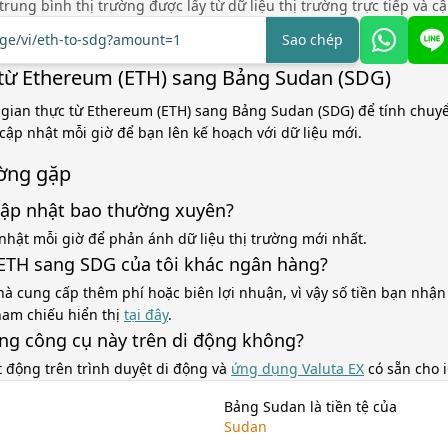
á trung bình thị trường được lấy từ dữ liệu thị trường trực tiếp và c
nge/vi/eth-to-sdg?amount=1
Sao chép
từ Ethereum (ETH) sang Bảng Sudan (SDG)
 gian thực từ Ethereum (ETH) sang Bảng Sudan (SDG) để tính chuyể
 cập nhật mỗi giờ để bạn lên kế hoạch với dữ liệu mới.
ờng gặp
cập nhật bao thường xuyên?
nhật mỗi giờ để phản ánh dữ liệu thị trường mới nhất.
á ETH sang SDG của tôi khác ngân hàng?
à cung cấp thêm phí hoặc biên lợi nhuận, vì vậy số tiền bạn nhận
tham chiếu hiển thị
tại đây
.
ùng công cụ này trên di động không?
t động trên trình duyệt di động và
ứng dụng Valuta EX
có sẵn cho 
Bảng Sudan là tiền tệ của
Sudan