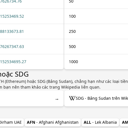
7626734.76
50
15253469.52
100
88133673.81
250
76267347.63
500
152534695.27
1000
 hoặc SDG
H (Ethereum) hoặc SDG (Bảng Sudan), chẳng hạn như các loại tiền 
yên bạn nên tham khảo các trang Wikipedia liên quan.
→
SDG - Bảng Sudan trên Wik
 Dirham UAE
AFN
- Afghani Afghanistan
ALL
- Lek Albania
A