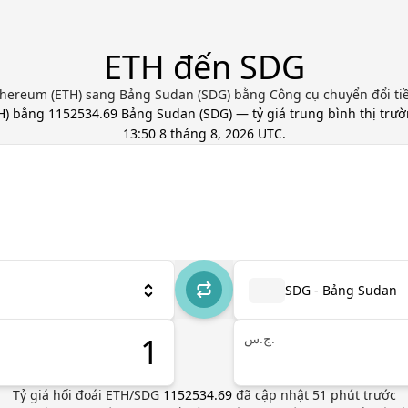
ETH đến SDG
hereum (ETH) sang Bảng Sudan (SDG) bằng Công cụ chuyển đổi tiề
H
) bằng
1152534.69
Bảng Sudan
(
SDG
) — tỷ giá trung bình thị trư
13:50 8 tháng 8, 2026 UTC
.
SDG - Bảng Sudan
ج.س.
Tỷ giá hối đoái
ETH
/
SDG
1152534.69
đã cập nhật
51
phút trước