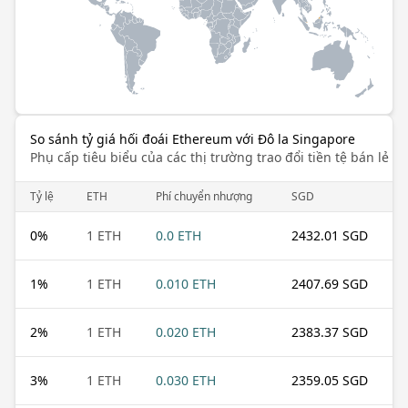
So sánh tỷ giá hối đoái Ethereum với Đô la Singapore
Phụ cấp tiêu biểu của các thị trường trao đổi tiền tệ bán lẻ k
Tỷ lệ
ETH
Phí chuyển nhượng
SGD
0
%
1 ETH
0.0 ETH
2432.01 SGD
1
%
1 ETH
0.010 ETH
2407.69 SGD
2
%
1 ETH
0.020 ETH
2383.37 SGD
3
%
1 ETH
0.030 ETH
2359.05 SGD