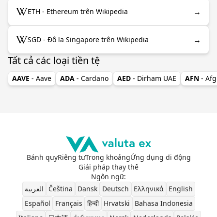
→
ETH - Ethereum trên Wikipedia
→
SGD - Đô la Singapore trên Wikipedia
Tất cả các loại tiền tệ
AAVE
- Aave
ADA
- Cardano
AED
- Dirham UAE
AFN
- Af
Bánh quy
Riêng tư
Trong khoảng
Ứng dụng di động
Giải pháp thay thế
Ngôn ngữ
:
العربية
Čeština
Dansk
Deutsch
Ελληνικά
English
Español
Français
हिन्दी
Hrvatski
Bahasa Indonesia