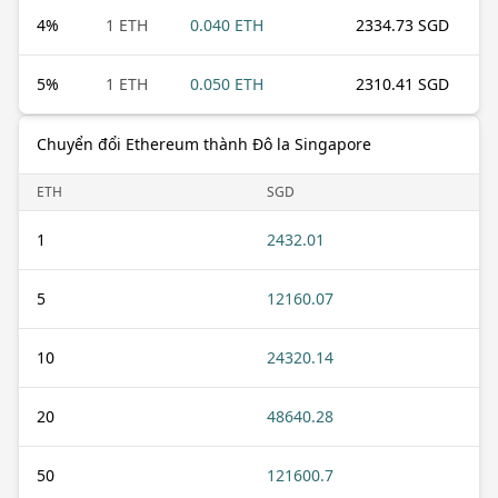
4
%
1 ETH
0.040 ETH
2334.73 SGD
5
%
1 ETH
0.050 ETH
2310.41 SGD
Chuyển đổi Ethereum thành Đô la Singapore
ETH
SGD
1
2432.01
5
12160.07
10
24320.14
20
48640.28
50
121600.7