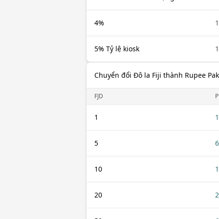
4%
1
5% Tỷ lệ kiosk
1
Chuyển đổi Đô la Fiji thành Rupee Pak
FJD
P
1
1
5
6
10
1
20
2