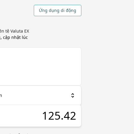
Ứng dụng di động
ền tệ Valuta EX
g, cập nhật
lúc
n