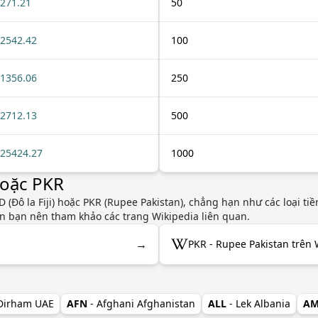
271.21
50
2542.42
100
1356.06
250
2712.13
500
25424.27
1000
hoặc PKR
(Đô la Fiji) hoặc PKR (Rupee Pakistan), chẳng hạn như các loại ti
yên bạn nên tham khảo các trang Wikipedia liên quan.
→
PKR - Rupee Pakistan trên 
 Dirham UAE
AFN
- Afghani Afghanistan
ALL
- Lek Albania
A