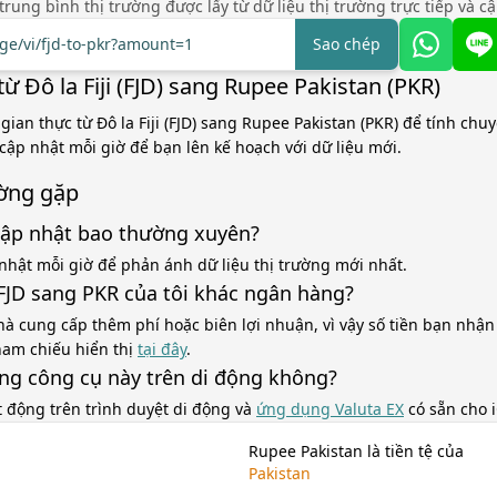
á trung bình thị trường được lấy từ dữ liệu thị trường trực tiếp và c
nge/vi/fjd-to-pkr?amount=1
Sao chép
ừ Đô la Fiji (FJD) sang Rupee Pakistan (PKR)
 gian thực từ Đô la Fiji (FJD) sang Rupee Pakistan (PKR) để tính chu
 cập nhật mỗi giờ để bạn lên kế hoạch với dữ liệu mới.
ờng gặp
cập nhật bao thường xuyên?
nhật mỗi giờ để phản ánh dữ liệu thị trường mới nhất.
á FJD sang PKR của tôi khác ngân hàng?
à cung cấp thêm phí hoặc biên lợi nhuận, vì vậy số tiền bạn nhận
tham chiếu hiển thị
tại đây
.
ùng công cụ này trên di động không?
t động trên trình duyệt di động và
ứng dụng Valuta EX
có sẵn cho 
Rupee Pakistan là tiền tệ của
Pakistan