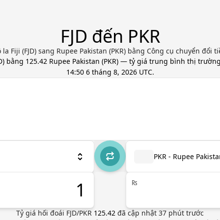
FJD đến PKR
la Fiji (FJD) sang Rupee Pakistan (PKR) bằng Công cụ chuyển đổi ti
D
) bằng
125.42
Rupee Pakistan
(
PKR
) — tỷ giá trung bình thị trườn
14:50 6 tháng 8, 2026 UTC
.
PKR - Rupee Pakista
₨
Tỷ giá hối đoái
FJD
/
PKR
125.42
đã cập nhật
37
phút trước