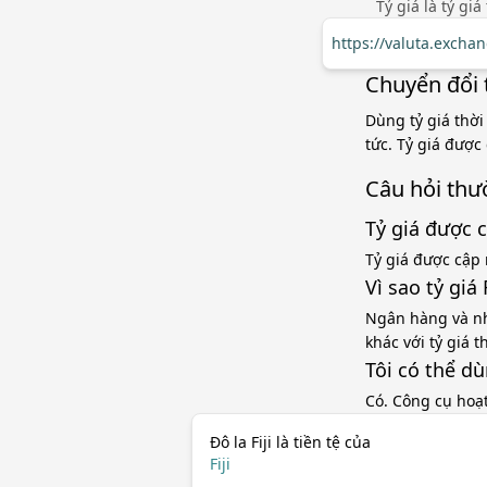
Tỷ giá là tỷ gi
https://valuta.excha
Chuyển đổi t
Dùng tỷ giá thời
tức. Tỷ giá được
Câu hỏi thư
Tỷ giá được 
Tỷ giá được cập 
Vì sao tỷ gi
Ngân hàng và nh
khác với tỷ giá 
Tôi có thể d
Có. Công cụ hoạ
Đô la Fiji là tiền tệ của
Fiji