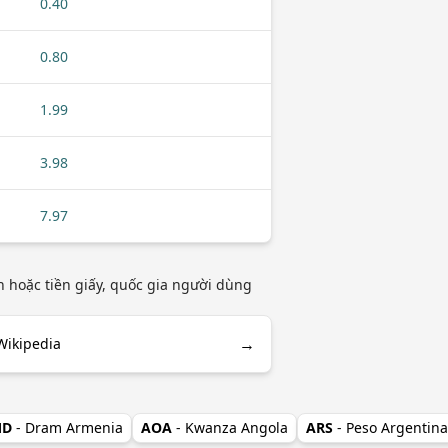
0.40
0.80
1.99
3.98
7.97
ền hoặc tiền giấy, quốc gia người dùng
→
Wikipedia
MD
- Dram Armenia
AOA
- Kwanza Angola
ARS
- Peso Argentina