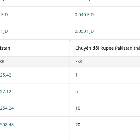
 FJD
0.040 FJD
 FJD
0.050 FJD
istan
Chuyển đổi Rupee Pakistan thàn
KR
PKR
25.42
1
27.12
5
254.24
10
508.48
20