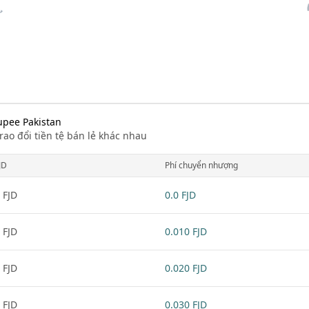
Rupee Pakistan
rao đổi tiền tệ bán lẻ khác nhau
JD
Phí chuyển nhượng
 FJD
0.0 FJD
 FJD
0.010 FJD
 FJD
0.020 FJD
 FJD
0.030 FJD