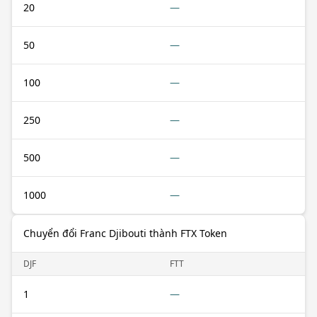
20
—
50
—
100
—
250
—
500
—
1000
—
Chuyển đổi Franc Djibouti thành FTX Token
DJF
FTT
1
—