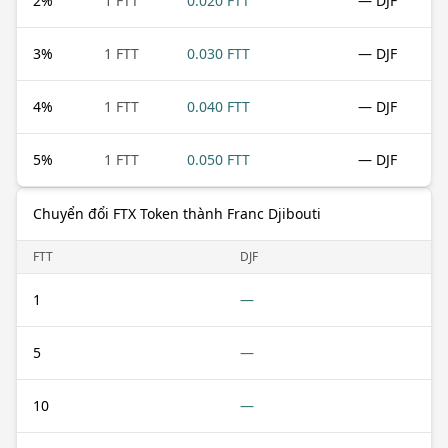
2
%
1 FTT
0.020 FTT
— DJF
3
%
1 FTT
0.030 FTT
— DJF
4
%
1 FTT
0.040 FTT
— DJF
5
%
1 FTT
0.050 FTT
— DJF
Chuyển đổi FTX Token thành Franc Djibouti
FTT
DJF
1
—
5
—
10
—