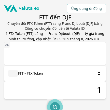
Ứng dụng di động
FTT đến DJF
Chuyển đổi FTX Token (FTT) sang Franc Djibouti (DJF) bằng
Công cụ chuyển đổi tiền tệ Valuta EX
1
FTX Token
(
FTT
) bằng
—
Franc Djibouti
(
DJF
) — tỷ giá trung
bình thị trường, cập nhật
lúc 09:50 9 tháng 8, 2026 UTC
.
FTT - FTX Token