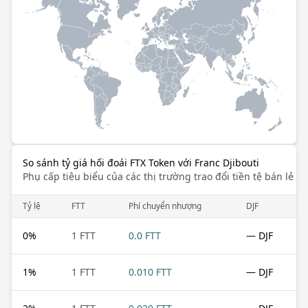
So sánh tỷ giá hối đoái FTX Token với Franc Djibouti
Phụ cấp tiêu biểu của các thị trường trao đổi tiền tệ bán lẻ k
Tỷ lệ
FTT
Phí chuyển nhượng
DJF
0
%
1 FTT
0.0 FTT
— DJF
1
%
1 FTT
0.010 FTT
— DJF