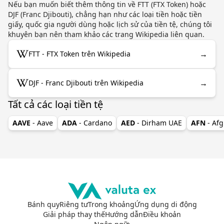
Nếu bạn muốn biết thêm thông tin về FTT (FTX Token) hoặc
DJF (Franc Djibouti), chẳng hạn như các loại tiền hoặc tiền
giấy, quốc gia người dùng hoặc lịch sử của tiền tệ, chúng tôi
khuyên bạn nên tham khảo các trang Wikipedia liên quan.
→
FTT - FTX Token trên Wikipedia
→
DJF - Franc Djibouti trên Wikipedia
Tất cả các loại tiền tệ
AAVE
- Aave
ADA
- Cardano
AED
- Dirham UAE
AFN
- Af
Bánh quy
Riêng tư
Trong khoảng
Ứng dụng di động
Giải pháp thay thế
Hướng dẫn
Điều khoản