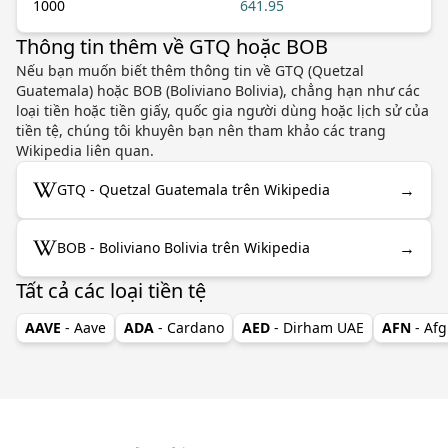
1000
641.95
Thông tin thêm về GTQ hoặc BOB
Nếu bạn muốn biết thêm thông tin về GTQ (Quetzal
Guatemala) hoặc BOB (Boliviano Bolivia), chẳng hạn như các
loại tiền hoặc tiền giấy, quốc gia người dùng hoặc lịch sử của
tiền tệ, chúng tôi khuyên bạn nên tham khảo các trang
Wikipedia liên quan.
→
GTQ - Quetzal Guatemala trên Wikipedia
→
BOB - Boliviano Bolivia trên Wikipedia
Tất cả các loại tiền tệ
AAVE
- Aave
ADA
- Cardano
AED
- Dirham UAE
AFN
- Af