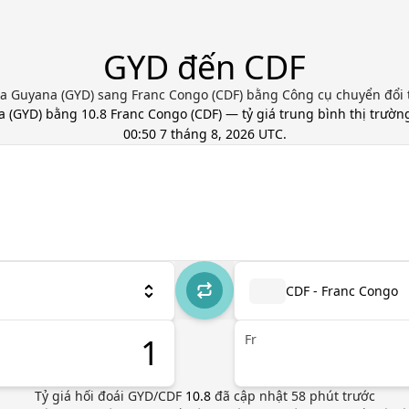
GYD đến CDF
a Guyana (GYD) sang Franc Congo (CDF) bằng Công cụ chuyển đổi t
a
(
GYD
) bằng
10.8
Franc Congo
(
CDF
) — tỷ giá trung bình thị trườ
00:50 7 tháng 8, 2026 UTC
.
CDF - Franc Congo
Fr
Tỷ giá hối đoái
GYD
/
CDF
10.8
đã cập nhật
58
phút trước