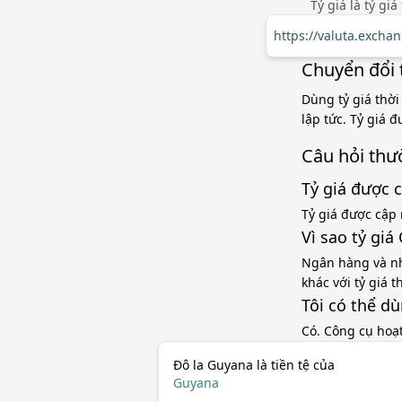
Tỷ giá là tỷ gi
https://valuta.excha
Chuyển đổi 
Dùng tỷ giá thời
lập tức. Tỷ giá 
Câu hỏi thư
Tỷ giá được 
Tỷ giá được cập 
Vì sao tỷ gi
Ngân hàng và nh
khác với tỷ giá 
Tôi có thể d
Có. Công cụ hoạ
Đô la Guyana là tiền tệ của
Guyana