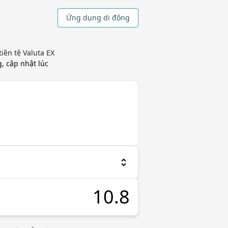
Ứng dụng di động
iền tệ Valuta EX
ng, cập nhật
lúc