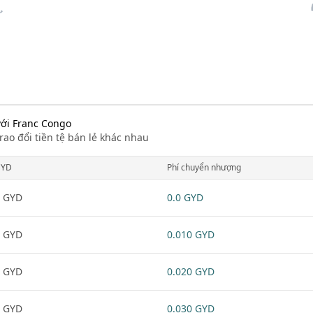
với Franc Congo
rao đổi tiền tệ bán lẻ khác nhau
GYD
Phí chuyển nhượng
 GYD
0.0 GYD
 GYD
0.010 GYD
 GYD
0.020 GYD
 GYD
0.030 GYD