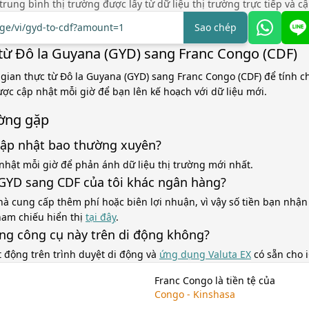
á trung bình thị trường được lấy từ dữ liệu thị trường trực tiếp và c
nge/vi/gyd-to-cdf?amount=1
Sao chép
từ Đô la Guyana (GYD) sang Franc Congo (CDF)
 gian thực từ Đô la Guyana (GYD) sang Franc Congo (CDF) để tính 
được cập nhật mỗi giờ để bạn lên kế hoạch với dữ liệu mới.
ờng gặp
cập nhật bao thường xuyên?
nhật mỗi giờ để phản ánh dữ liệu thị trường mới nhất.
á GYD sang CDF của tôi khác ngân hàng?
à cung cấp thêm phí hoặc biên lợi nhuận, vì vậy số tiền bạn nhận
tham chiếu hiển thị
tại đây
.
ùng công cụ này trên di động không?
t động trên trình duyệt di động và
ứng dụng Valuta EX
có sẵn cho 
Franc Congo là tiền tệ của
Congo - Kinshasa