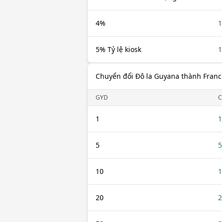
4%
1
5% Tỷ lệ kiosk
1
Chuyển đổi Đô la Guyana thành Fran
GYD
C
1
1
5
5
10
1
20
2