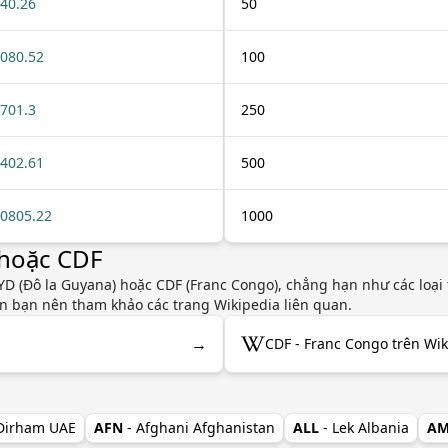
40.26
50
080.52
100
701.3
250
402.61
500
0805.22
1000
 hoặc CDF
D (Đô la Guyana) hoặc CDF (Franc Congo), chẳng hạn như các loại t
yên bạn nên tham khảo các trang Wikipedia liên quan.
→
a
CDF - Franc Congo trên Wik
 Dirham UAE
AFN
- Afghani Afghanistan
ALL
- Lek Albania
A