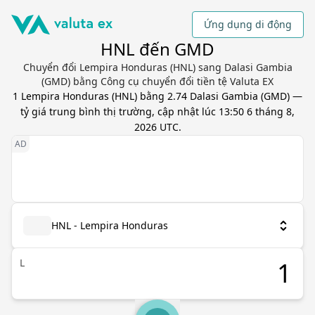
Ứng dụng di động
HNL đến GMD
Chuyển đổi Lempira Honduras (HNL) sang Dalasi Gambia
(GMD) bằng Công cụ chuyển đổi tiền tệ Valuta EX
1
Lempira Honduras
(
HNL
) bằng
2.74
Dalasi Gambia
(
GMD
) —
tỷ giá trung bình thị trường, cập nhật
lúc 13:50 6 tháng 8,
2026 UTC
.
HNL - Lempira Honduras
L