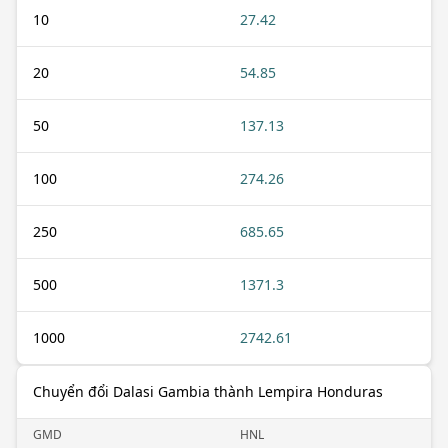
10
27.42
20
54.85
50
137.13
100
274.26
250
685.65
500
1371.3
1000
2742.61
Chuyển đổi Dalasi Gambia thành Lempira Honduras
GMD
HNL