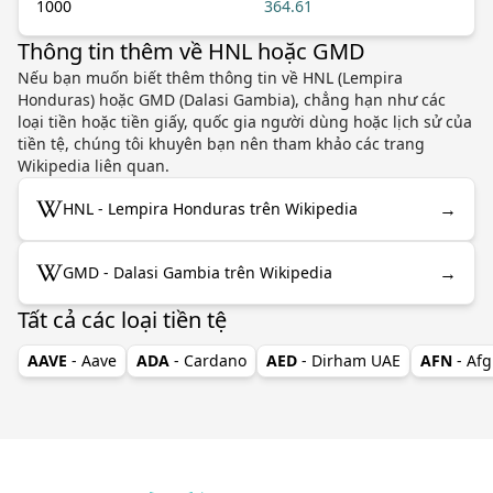
1000
364.61
Thông tin thêm về HNL hoặc GMD
Nếu bạn muốn biết thêm thông tin về HNL (Lempira
Honduras) hoặc GMD (Dalasi Gambia), chẳng hạn như các
loại tiền hoặc tiền giấy, quốc gia người dùng hoặc lịch sử của
tiền tệ, chúng tôi khuyên bạn nên tham khảo các trang
Wikipedia liên quan.
→
HNL - Lempira Honduras trên Wikipedia
→
GMD - Dalasi Gambia trên Wikipedia
Tất cả các loại tiền tệ
AAVE
- Aave
ADA
- Cardano
AED
- Dirham UAE
AFN
- Af