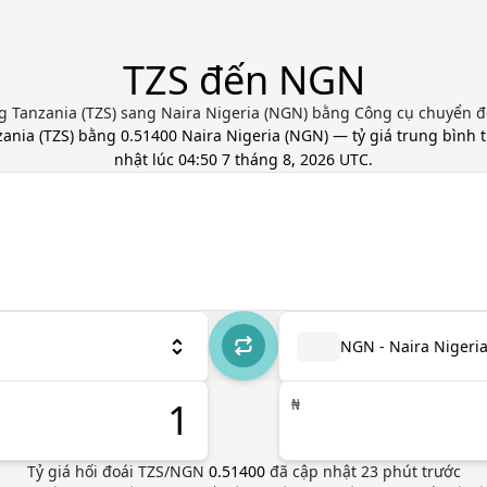
TZS đến NGN
ng Tanzania (TZS) sang Naira Nigeria (NGN) bằng Công cụ chuyển đổi
zania
(
TZS
) bằng
0.51400
Naira Nigeria
(
NGN
) — tỷ giá trung bình 
nhật
lúc 04:50 7 tháng 8, 2026 UTC
.
NGN - Naira Nigeri
₦
Tỷ giá hối đoái
TZS
/
NGN
0.51400
đã cập nhật
23
phút trước