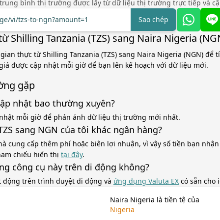
á trung bình thị trường được lấy từ dữ liệu thị trường trực tiếp và c
nge/vi/tzs-to-ngn?amount=1
Sao chép
ừ Shilling Tanzania (TZS) sang Naira Nigeria (NG
 gian thực từ Shilling Tanzania (TZS) sang Naira Nigeria (NGN) để 
 giá được cập nhật mỗi giờ để bạn lên kế hoạch với dữ liệu mới.
ờng gặp
cập nhật bao thường xuyên?
nhật mỗi giờ để phản ánh dữ liệu thị trường mới nhất.
á TZS sang NGN của tôi khác ngân hàng?
à cung cấp thêm phí hoặc biên lợi nhuận, vì vậy số tiền bạn nhận
tham chiếu hiển thị
tại đây
.
ùng công cụ này trên di động không?
t động trên trình duyệt di động và
ứng dụng Valuta EX
có sẵn cho 
Naira Nigeria là tiền tệ của
Nigeria