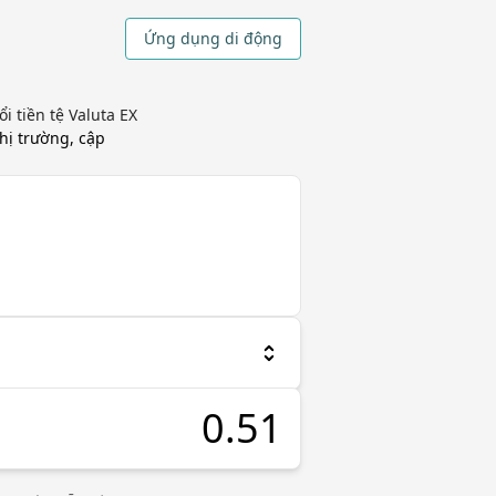
Ứng dụng di động
 tiền tệ Valuta EX
thị trường, cập
a