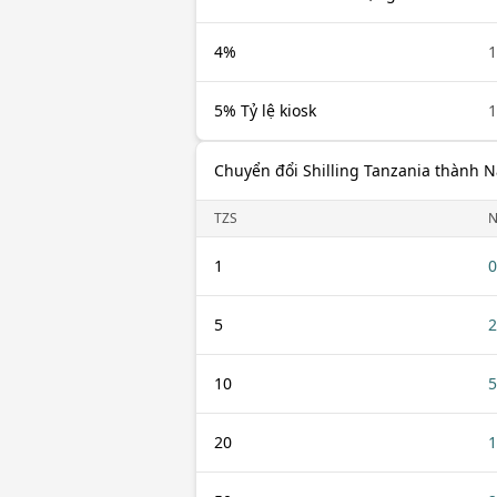
4%
1
5% Tỷ lệ kiosk
1
Chuyển đổi Shilling Tanzania thành N
TZS
1
0
5
2
10
5
20
1