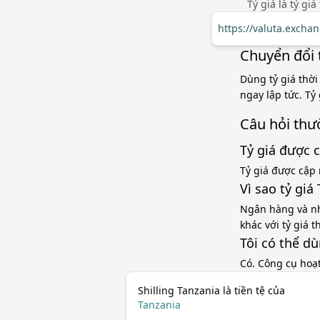
Tỷ giá là tỷ gi
https://valuta.excha
Chuyển đổi t
Dùng tỷ giá thời
ngay lập tức. Tỷ
Câu hỏi thư
Tỷ giá được 
Tỷ giá được cập 
Vì sao tỷ gi
Ngân hàng và nh
khác với tỷ giá 
Tôi có thể d
Có. Công cụ hoạ
Shilling Tanzania là tiền tệ của
Tanzania