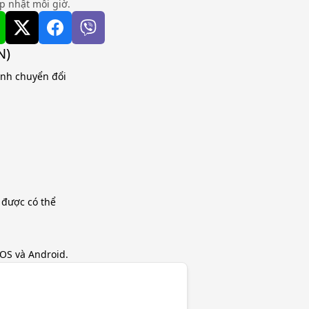
ập nhật mỗi giờ.
N)
tính chuyển đổi
 được có thể
iOS và Android.