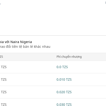
nia với Naira Nigeria
rao đổi tiền tệ bán lẻ khác nhau
ZS
Phí chuyển nhượng
 TZS
0.0 TZS
 TZS
0.010 TZS
 TZS
0.020 TZS
 TZS
0.030 TZS