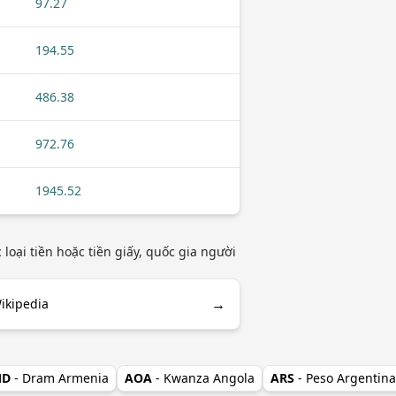
97.27
194.55
486.38
972.76
1945.52
oại tiền hoặc tiền giấy, quốc gia người
→
ikipedia
MD
- Dram Armenia
AOA
- Kwanza Angola
ARS
- Peso Argentina