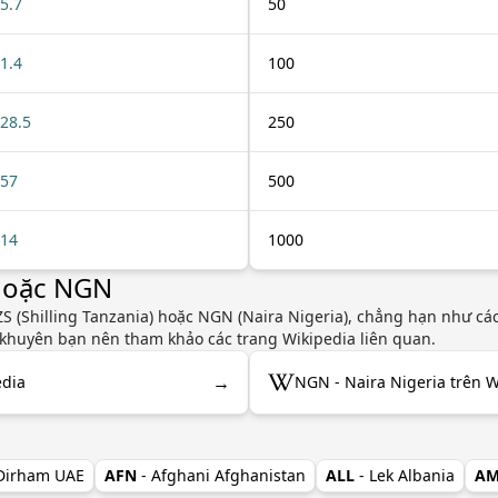
5.7
50
1.4
100
28.5
250
57
500
14
1000
 hoặc NGN
 (Shilling Tanzania) hoặc NGN (Naira Nigeria), chẳng hạn như các l
i khuyên bạn nên tham khảo các trang Wikipedia liên quan.
→
edia
NGN - Naira Nigeria trên W
 Dirham UAE
AFN
- Afghani Afghanistan
ALL
- Lek Albania
A